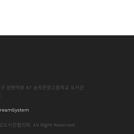
중랑구 양원역로 67 송곡관광고등학교 도서관
t
reamSystem
도서관협의회. All Right Reserved.