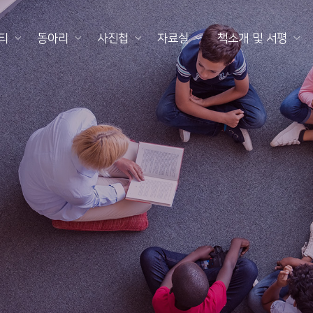
티
동아리
사진첩
자료실
책소개 및 서평