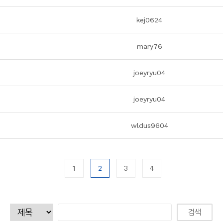
kej0624
mary76
joeyryu04
joeyryu04
wldus9604
1
2
3
4