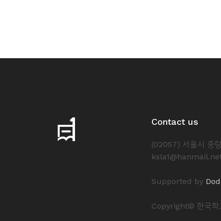
Contact us
(02057) 서울시 
ksla1@hanmail.ne
Supported by
Dod
Copyright© 한국학교