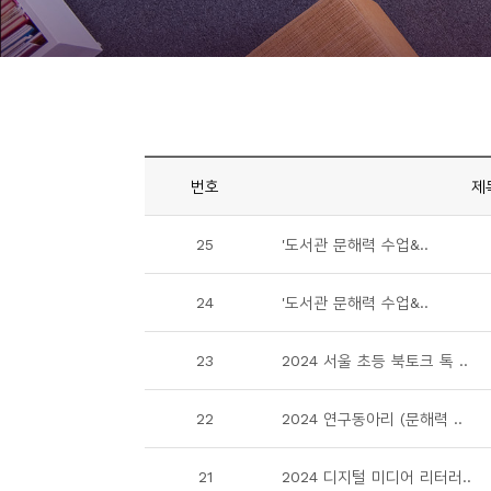
니
티
동
아
리
번호
제
사
25
'도서관 문해력 수업&..
진
첩
24
'도서관 문해력 수업&..
자
23
2024 서울 초등 북토크 톡 ..
료
실
22
2024 연구동아리 (문해력 ..
책
21
2024 디지털 미디어 리터러..