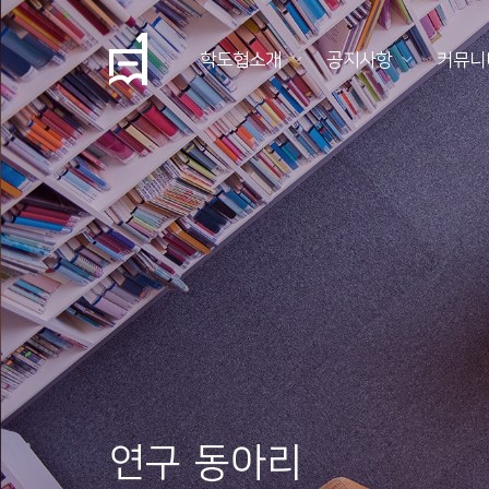
학도협소개
공지사항
커뮤니
학
도
협
소
개
공
지
사
항
연구 동아리
커
뮤