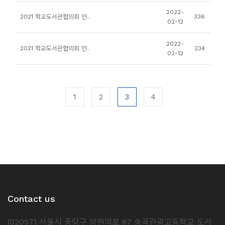
소
2022-
2021 학교도서관협의회 연..
336
개
02-12
및
2022-
서
2021 학교도서관협의회 연..
234
02-12
평
1
2
3
4
Contact us
(02057) 서울시 중랑구 양원역로 67 송곡관광고등학교 도서