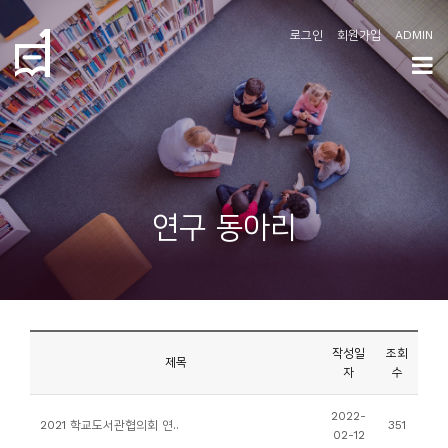
로그인
회원가입
ADMIN
학
도
협
소
연구 동아리
개
공
지
사
작성일
조회
항
제목
자
수
커
2022-
2021 학교도서관협의회 연..
351
02-12
뮤