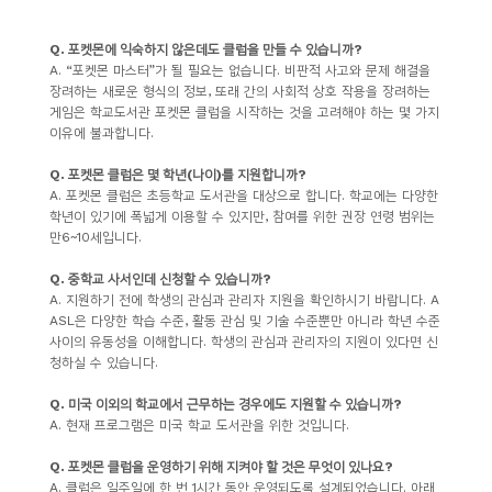
Q.
포켓몬에 익숙하지 않은데도 클럽을 만들 수 있습니까
?
A. “
포켓몬 마스터
”
가 될 필요는 없습니다
.
비판적 사고와 문제 해결을
장려하는 새로운 형식의 정보
,
또래 간의 사회적 상호 작용을 장려하는
게임은 학교도서관 포켓몬 클럽을 시작하는 것을 고려해야 하는 몇 가지
이유에 불과합니다
.
Q.
포켓몬 클럽은 몇 학년
(
나이
)
를 지원합니까
?
A.
포켓몬 클럽은 초등학교 도서관을 대상으로 합니다
.
학교에는 다양한
학년이 있기에 폭넓게 이용할 수 있지만
,
참여를 위한 권장 연령 범위는
만
6~10
세입니다
.
Q.
중학교 사서인데 신청할 수 있습니까
?
A.
지원하기 전에 학생의 관심과 관리자 지원을 확인하시기 바랍니다
. A
ASL
은 다양한 학습 수준
,
활동 관심 및 기술 수준뿐만 아니라 학년 수준
사이의 유동성을 이해합니다
.
학생의 관심과 관리자의 지원이 있다면 신
청하실 수 있습니다
.
Q.
미국 이외의 학교에서 근무하는 경우에도 지원할 수 있습니까
?
A.
현재 프로그램은 미국 학교 도서관을 위한 것입니다
.
Q.
포켓몬 클럽을 운영하기 위해 지켜야 할 것은 무엇이 있나요
?
A.
클럽은 일주일에 한 번
1
시간 동안 운영되도록 설계되었습니다
.
아래