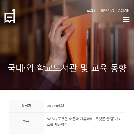
로그인
회원가입
ADMIN
학
도
협
소
국내·외 학교도서관 및 교육 동향
개
공
지
사
작성자
libthm423
항
AASL, 포켓몬 어플과 제휴하여 ‘포켓몬 클럽’ 서비
제목
커
스를 제공하다.
뮤