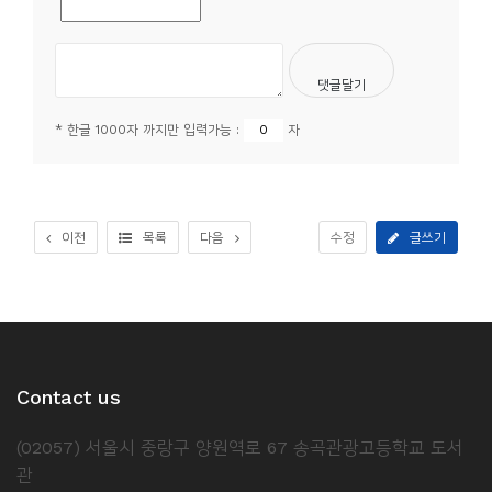
* 한글 1000자 까지만 입력가능 :
자
이전
목록
다음
수정
글쓰기
Contact us
(02057) 서울시 중랑구 양원역로 67 송곡관광고등학교 도서
관