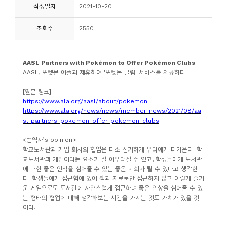
작성일자
2021-10-20
니
티
조회수
2550
동
AASL Partners with Pokémon to Offer Pokémon Clubs
아
AASL, 포켓몬 어플과 제휴하여 '포켓몬 클럽' 서비스를 제공하다.
리
[원문 링크]
https://www.ala.org/aasl/about/pokemon
사
https://www.ala.org/news/news/member-news/2021/08/aa
진
sl-partners-pokemon-offer-pokemon-clubs
첩
<
번역자
’s opinion>
학교도서관과 게임 회사의 협업은 다소 신기하게 우리에게 다가온다
.
학
교도서관과 게임이라는 요소가 잘 어우러질 수 있고
,
학생들에게 도서관
자
에 대한 좋은 인식을 심어줄 수 있는 좋은 기회가 될 수 있다고 생각한
료
다
. 학생들에게 접근함에 있어
책과
자료로만 접근하지 않고 이렇게 즐거
운 게임으로도 도서관에 자연스럽게 접근하며 좋은 인상을 심어줄 수 있
실
는 형태의 협업에 대해 생각해보는 시간을 가지는 것도 가치가 있을 것
이다
.
책