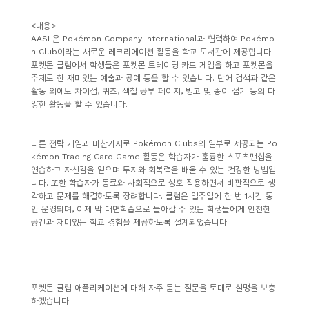
소
개
<
내용
>
AASL
은
Pokémon Company International
과 협력하여
Pokémo
및
n Club
이라는 새로운 레크리에이션 활동을 학교 도서관에 제공합니다
.
서
포켓몬 클럽에서 학생들은 포켓몬 트레이딩 카드 게임을 하고 포켓몬을
주제로 한 재미있는 예술과 공예 등을 할 수 있습니다
.
단어 검색과 같은
평
활동 외에도 차이점
,
퀴즈
,
색칠 공부 페이지
,
빙고 및 종이 접기 등의 다
양한 활동을 할 수 있습니다
.
다른 전략 게임과 마찬가지로
Pokémon Clubs
의 일부로 제공되는
Po
kémon Trading Card Game
활동은 학습자가 훌륭한 스포츠맨십을
연습하고 자신감을 얻으며 투지와 회복력을 배울 수 있는 건강한 방법입
니다
.
또한 학습자가 동료와 사회적으로 상호 작용하면서 비판적으로 생
각하고 문제를 해결하도록 장려합니다
.
클럽은 일주일에 한 번
1
시간 동
안 운영되며
,
이제 막 대면학습으로 돌아갈 수 있는 학생들에게 안전한
공간과 재미있는 학교 경험을 제공하도록 설계되었습니다
.
포켓몬 클럽 애플리케이션에 대해 자주 묻는 질문을 토대로 설명을 보충
하겠습니다
.