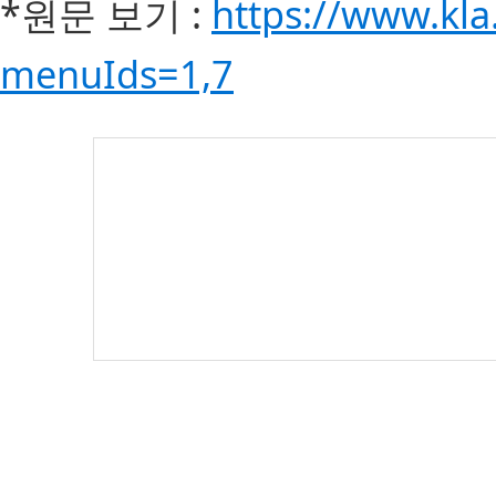
*원문 보기 :
https://www.kla
menuIds=1,7