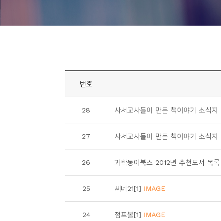
니
티
동
아
리
번호
사
28
사서교사들이 만든 책이야기 소식지 "북토
진
첩
27
사서교사들이 만든 책이야기 소식지 "북
자
26
과학동아북스 2012년 추천도서 목록
료
실
25
씨네21[1]
IMAGE
책
24
점프볼[1]
IMAGE