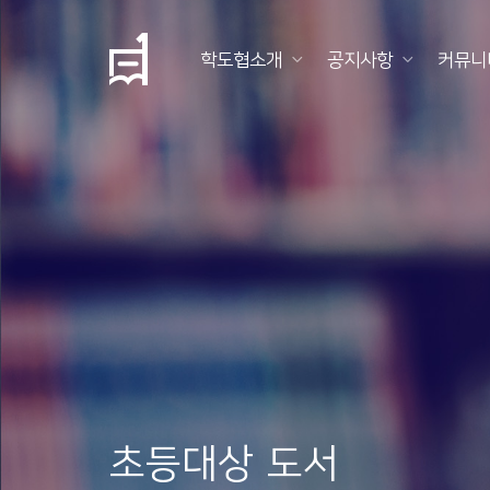
학도협소개
공지사항
커뮤니
학
도
협
소
개
공
지
사
항
초등대상 도서
커
뮤