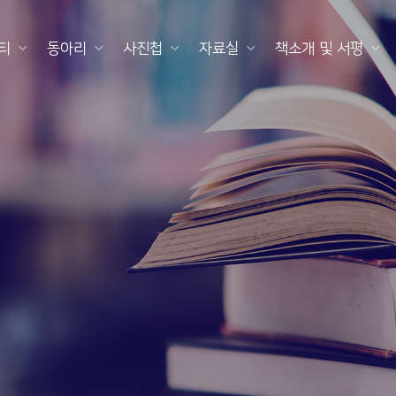
티
동아리
사진첩
자료실
책소개 및 서평