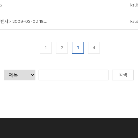
5
ksli
 2009-03-02 18:..
ksli
1
2
3
4