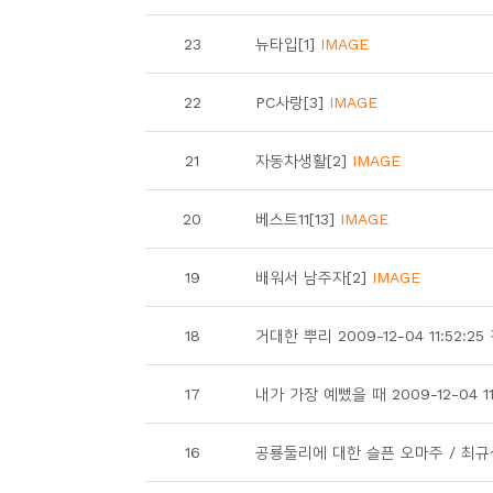
소
개
23
뉴타입[1]
IMAGE
및
서
22
PC사랑[3]
IMAGE
평
21
자동차생활[2]
IMAGE
20
베스트11[13]
IMAGE
19
배워서 남주자[2]
IMAGE
18
거대한 뿌리 2009-12-04 11:52:2
17
내가 가장 예뻤을 때 2009-12-04 11
16
공룡둘리에 대한 슬픈 오마주 / 최규석 