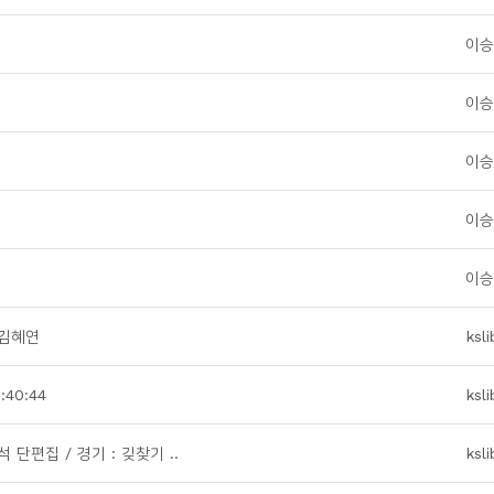
이승
이승
이승
이승
이승
5 김혜연
ksli
:40:44
ksli
단편집 / 경기 : 깆찾기 ..
ksli