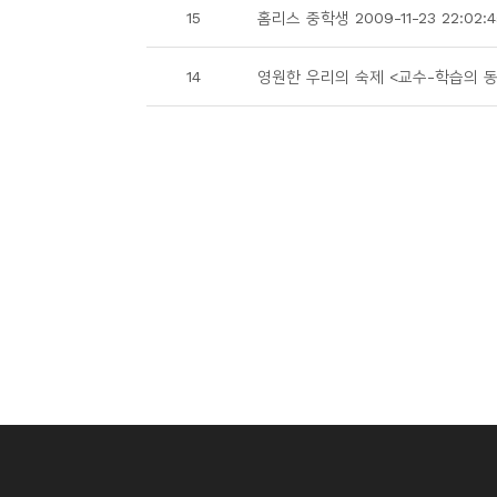
15
홈리스 중학생 2009-11-23 22:02:4
14
영원한 우리의 숙제 <교수-학습의 동반자>