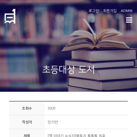
로그인
회원가입
ADMIN
학
도
협
소
초등대상 도서
개
공
지
사
조회수
3321
항
작성자
민기연
커
뮤
제목
[책 이야기 소식지]북토크 톡톡톡 15호