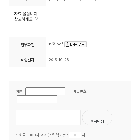
니
티
동
아
15호.pdf
첨부파일
리
작성일자
2015-10-26
사
진
첩
이름
비밀번호
자
료
실
책
* 한글 1000자 까지만 입력가능 :
자