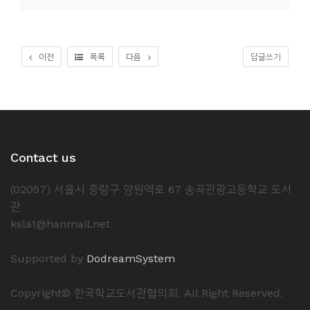
소
개
및
이전
목록
다음
답글쓰기
서
평
Contact us
(02057) 서울시 중랑구 양원역로 67 송곡관광고등학교 도서
관
ksla1@hanmail.net
Supported by
DodreamSystem
Copyright© 한국학교도서관협의회. All Right Reserved.