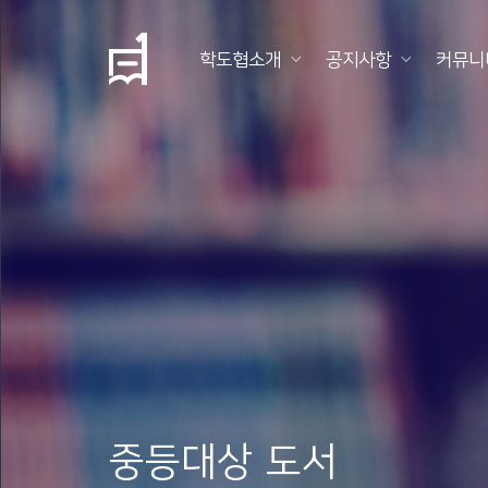
학도협소개
공지사항
커뮤니
학
도
협
소
개
공
지
사
항
중등대상 도서
커
뮤