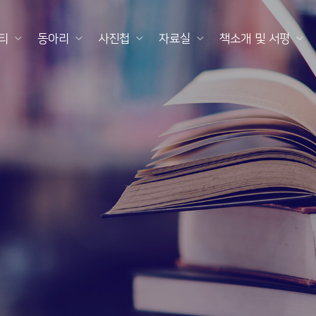
티
동아리
사진첩
자료실
책소개 및 서평