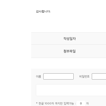
소
개
및
서
평
작성일자
첨부파일
이름
비밀번호
* 한글 1000자 까지만 입력가능 :
자