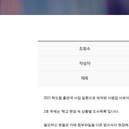
니
티
동
아
리
조회수
사
작성자
진
첩
제목
자
료
실
책