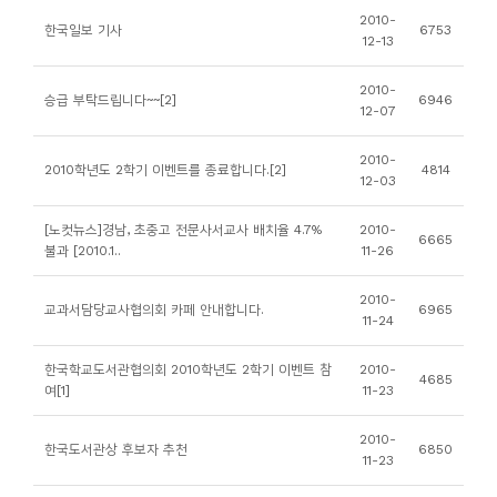
소
2010-
한국일보 기사
6753
개
12-13
및
2010-
승급 부탁드립니다~~[2]
6946
서
12-07
평
2010-
2010학년도 2학기 이벤트를 종료합니다.[2]
4814
12-03
[노컷뉴스]경남, 초중고 전문사서교사 배치율 4.7%
2010-
6665
불과 [2010.1..
11-26
2010-
교과서담당교사협의회 카페 안내합니다.
6965
11-24
한국학교도서관협의회 2010학년도 2학기 이벤트 참
2010-
4685
여[1]
11-23
2010-
한국도서관상 후보자 추천
6850
11-23