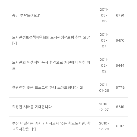
니
2011-
티
승급 부탁드려요.[1]
03-
6791
08
동
2011-
도서관정보정책위원회의 도서관정책포럼 참석 요망
아
03-
6470
[2]
07
리
2011-
도서관의 위생적인 독서 환경으로 개선하기 위한 자
사
02-
6444
료
02
진
첩
2011-
책관련한 좋은 프로그램 하나 소개드립니다.[2]
6778
01-26
자
2010-
료
희망찬 새해를 기대합니다.
6819
12-27
실
부산 내일신문 기사 / 사서교사 없는 학교도서관, 학
2010-
6917
교도서관은 ..[1]
12-20
책