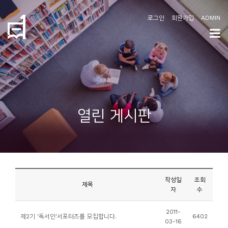
로그인
회원가입
ADMIN
학
도
협
소
열린 게시판
개
공
지
사
작성일
조회
항
제목
자
수
커
2011-
제2기 '독서인'서포터즈를 모집합니다.
6402
03-16
뮤