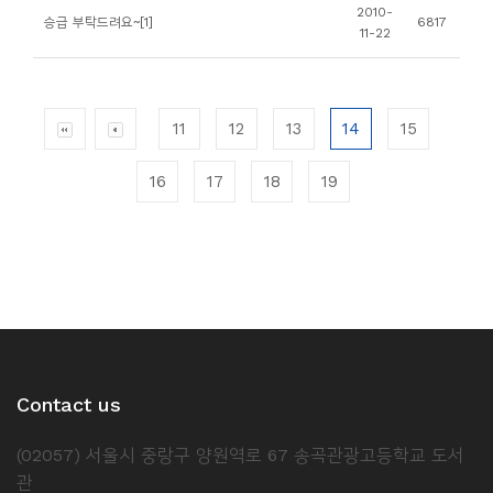
2010-
승급 부탁드려요~[1]
6817
11-22
11
12
13
14
15
16
17
18
19
Contact us
(02057) 서울시 중랑구 양원역로 67 송곡관광고등학교 도서
관