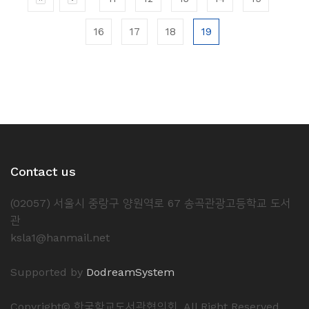
소
개
16
17
18
19
및
서
평
Contact us
(02057) 서울시 중랑구 양원역로 67 송곡관광고등학교 도서
관
ksla1@hanmail.net
Supported by
DodreamSystem
Copyright© 한국학교도서관협의회. All Right Reserved.