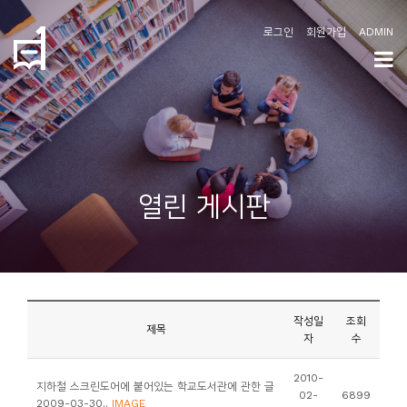
로그인
회원가입
ADMIN
학
도
협
소
열린 게시판
개
공
지
사
작성일
조회
항
제목
자
수
커
2010-
지하철 스크린도어에 붙어있는 학교도서관에 관한 글
02-
6899
뮤
2009-03-30..
IMAGE