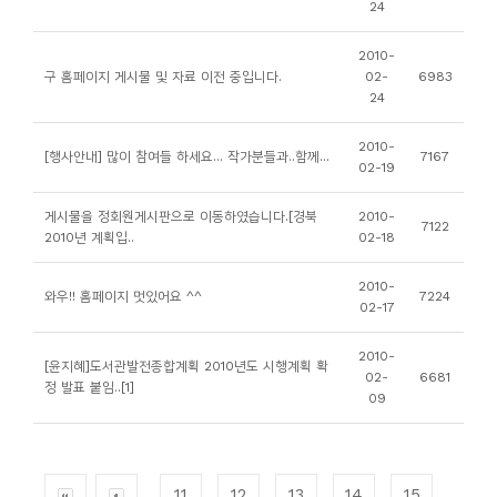
24
니
티
2010-
구 홈페이지 게시물 및 자료 이전 중입니다.
02-
6983
24
동
아
2010-
[행사안내] 많이 참여들 하세요... 작가분들과..함께...
7167
02-19
리
게시물을 정회원게시판으로 이동하였습니다.[경북
2010-
7122
사
2010년 계획입..
02-18
진
2010-
첩
와우!! 홈페이지 멋있어요 ^^
7224
02-17
자
2010-
[윤지혜]도서관발전종합계획 2010년도 시행계획 확
02-
6681
료
정 발표 붙임..[1]
09
실
책
11
12
13
14
15