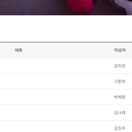
제목
작성자
김미경
구훈희
박혜원
김나래
김진주