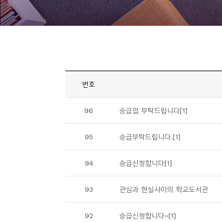
니
티
동
아
리
번호
사
96
승급업 부탁드립니다[1]
진
첩
95
승급부탁드립니다.[1]
자
94
승급신청합니다[1]
료
실
93
관심과 현실사이의 학교도서관
책
92
승급신청합니다~[1]