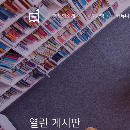
학도협소개
공지사항
커뮤니
학
도
협
소
개
공
지
사
항
열린 게시판
커
뮤