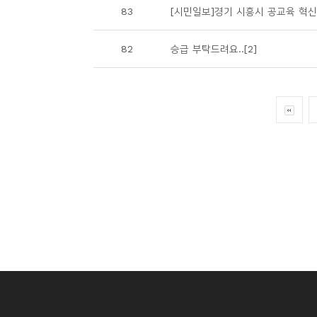
83
[시민일보]경기 시흥시 공교육 혁신학교 
82
승급 부탁드려요..[2]