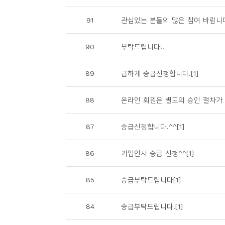
소
개
91
관심있는 분들의 많은 참여 바랍니
및
서
90
부탁드립니다!!
평
89
급하게 승급신청합니다.[1]
88
온라인 회원은 별도의 승인 절차가
87
승급신청합니다.^^[1]
86
가입인사 승급 신청^^[1]
85
승급부탁드립니다[1]
84
승급부탁드립니다.[1]