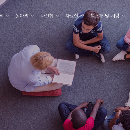
티
동아리
사진첩
자료실
책소개 및 서평