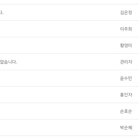
다.
김은정
이주희
황영미
 없습니다.
관리자
윤수민
홍인자
손효순
박순혜