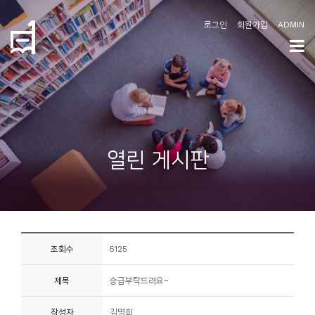
로그인
회원가입
ADMIN
학
도
협
소
열린 게시판
개
공
지
사
조회수
5125
항
제목
승급부탁드려요~
커
뮤
작성자
김명희