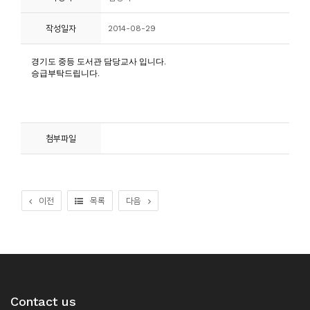
니
작성일자
2014-08-29
티
동
아
리
첨부파일
사
진
첩
이전
목록
다음
자
료
실
책
Contact us