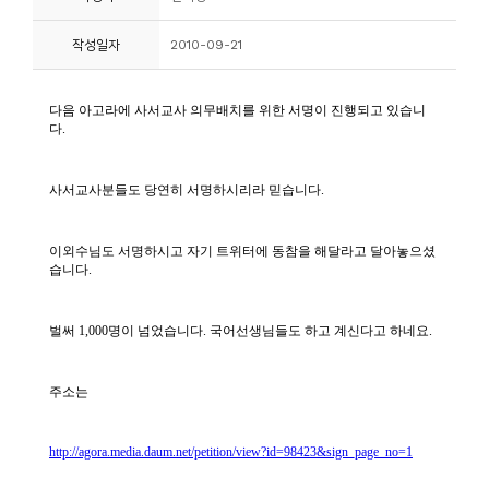
니
작성일자
2010-09-21
티
동
아
리
사
진
첩
자
료
실
책