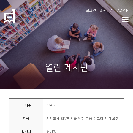
로그인
회원가입
ADMIN
학
도
협
소
열린 게시판
개
공
지
사
조회수
6867
항
제목
사서교사 의무배치를 위한 다음 아고라 서명 요청
커
뮤
작성자
전미경