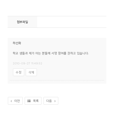
소
개
및
첨부파일
서
평
하선화
학교 샘들과 제가 아는 분들께 서명 참여를 권하고 있습니다.
2010-09-27 11:49:52
수정
삭제
이전
목록
다음