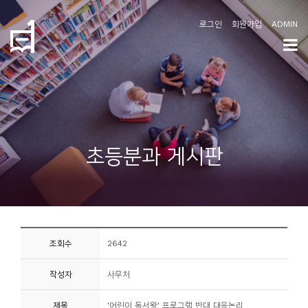
로그인
회원가입
ADMIN
학
도
협
소
초등분과 게시판
개
공
지
사
조회수
2642
항
작성자
사무처
커
뮤
제목
'어린이 독서왕' 프로그램 반대 대응논리