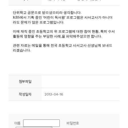
니
티
동
아
리
사
진
첩
첨부파일
자
작성일자
2013-04-16
료
실
책
이름
비밀번호