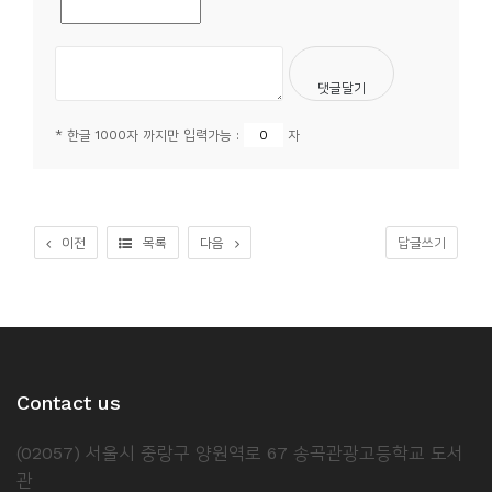
소
개
및
서
평
* 한글 1000자 까지만 입력가능 :
자
이전
목록
다음
답글쓰기
Contact us
(02057) 서울시 중랑구 양원역로 67 송곡관광고등학교 도서
관