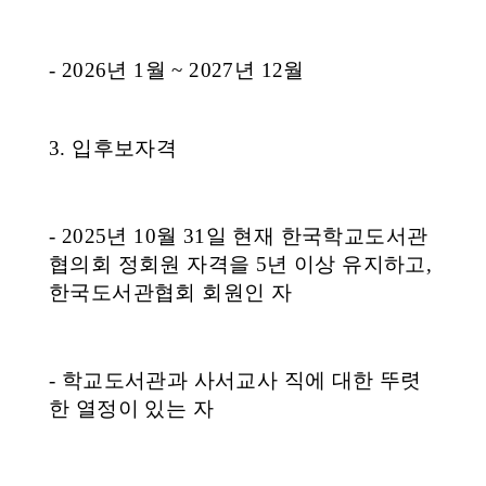
소
개
및
서
평