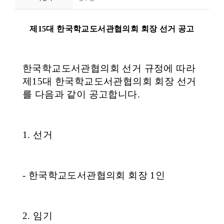
니
티
동
아
리
사
진
첩
자
료
실
책