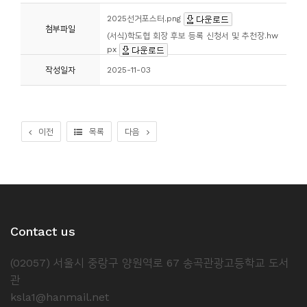
2025선거포스터.png
첨부파일
(서식)학도협 회장 후보 등록 신청서 및 추천장.hw
px
작성일자
2025-11-03
이전
목록
다음
Contact us
(02057) 서울시 중랑구 양원역로 67 송곡관광고등학교 도서
관
ksla1@hanmail.net