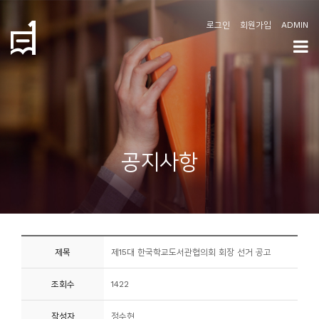
로그인
회원가입
ADMIN
학
도
협
소
공지사항
개
공
지
사
제목
제15대 한국학교도서관협의회 회장 선거 공고
항
조회수
1422
커
뮤
작성자
정수현