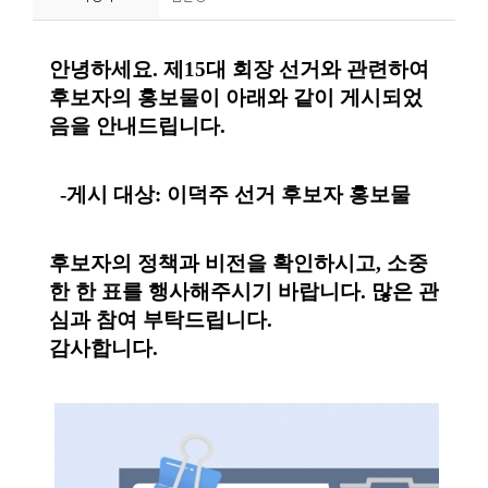
니
티
동
아
리
사
진
첩
자
료
실
책