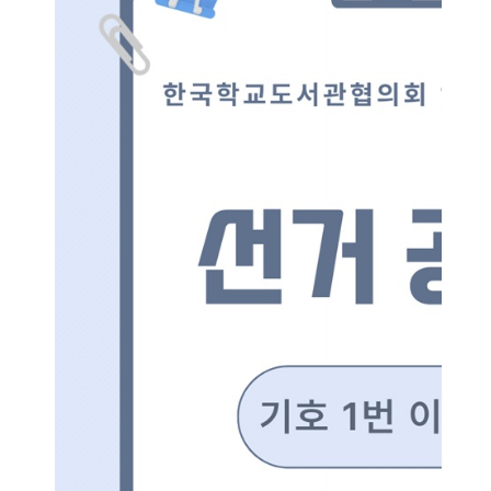
소
개
및
서
평