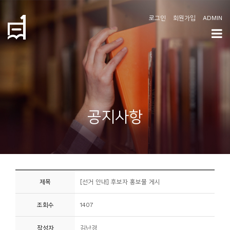
로그인
회원가입
ADMIN
학
도
협
소
공지사항
개
공
지
사
제목
[선거 안내] 후보자 홍보물 게시
항
조회수
1407
커
뮤
작성자
김난경