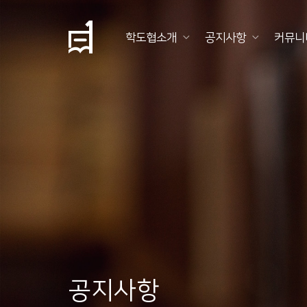
학도협소개
공지사항
커뮤니
학
도
협
소
개
공
지
사
항
공지사항
커
뮤