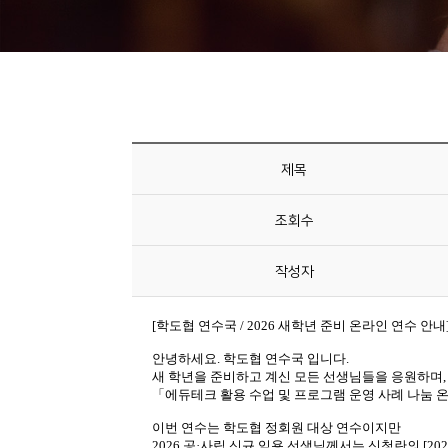
니
티
동
아
리
제목
사
조회수
진
첩
작성자
자
료
실
책