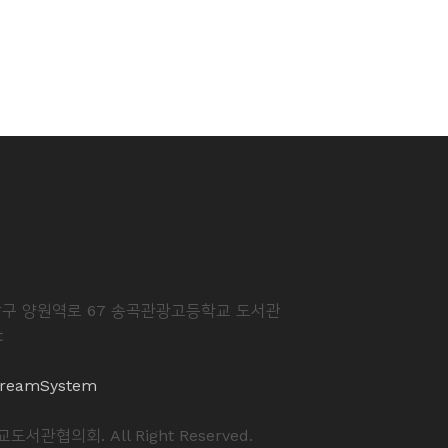
중랑구 양원역로 67 송곡관광고등학교 도서관
t
reamSystem
도서관협의회. All Right Reserved.