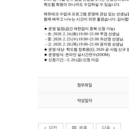
소
개
및
서
평
첨부파일
작성일자
이전
목록
다음