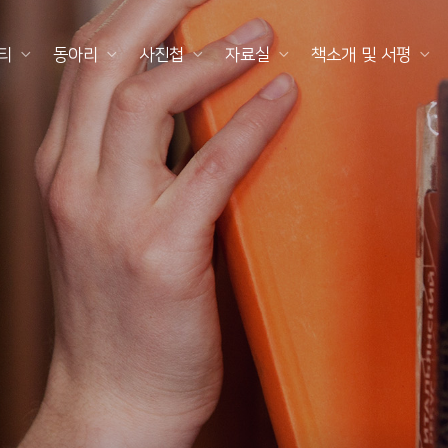
티
동아리
사진첩
자료실
책소개 및 서평