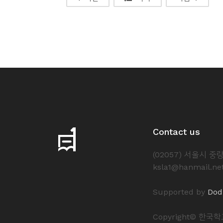
Contact us
(02057) 서울시 
ksla1@hanmail.ne
Supported by
Dod
Copyright© 한국학교