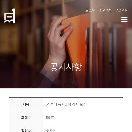
로그인
회원가입
ADMIN
학
도
협
소
공지사항
개
공
지
사
제목
군 부대 독서코칭 강사 모집
항
조회수
5947
커
뮤
작성자
송찬호