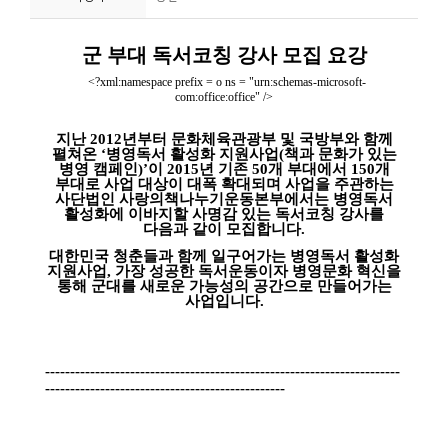
니
티
동
아
리
사
진
첩
자
료
실
책