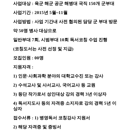
소
개
및
서
평