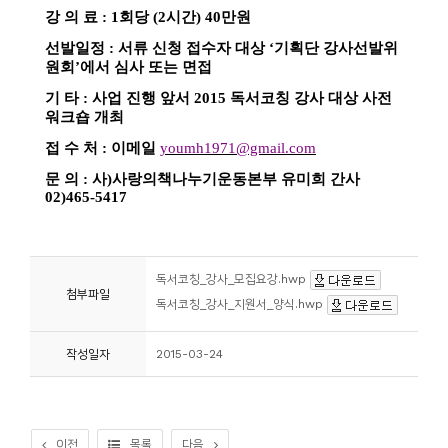
독서코칭_강사_모집요강.hwp
첨부파일
독서코칭_강사_지원서_양식.hwp
작성일자
2015-03-24
이전
목록
다음