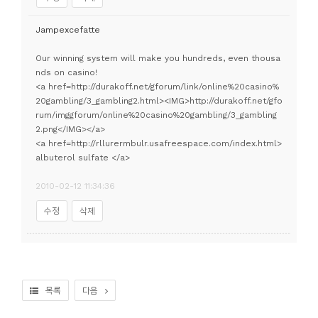
소
개
Jampexcefatte
및
Our winning system will make you hundreds, even thousa
서
nds on casino!
평
<a href=http://durakoff.net/gforum/link/online%20casino%
20gambling/3_gambling2.html><IMG>http://durakoff.net/gfo
rum/imggforum/online%20casino%20gambling/3_gambling
2.png</IMG></a>
<a href=http://rllurermbulr.usafreespace.com/index.html>
albuterol sulfate </a>
2010-02-12 11:34:36
수정
삭제
목록
다음