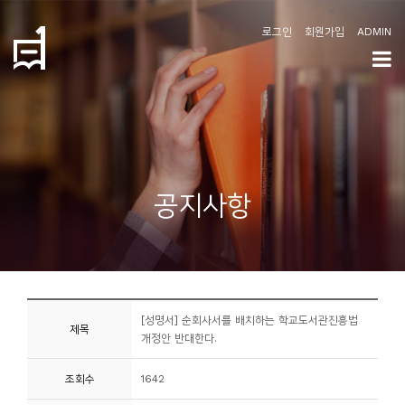
로그인
회원가입
ADMIN
학
도
협
소
공지사항
개
공
지
사
[성명서] 순회사서를 배치하는 학교도서관진흥법
항
제목
개정안 반대한다.
커
조회수
1642
뮤