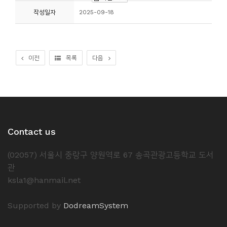
작성일자
2025-09-18
이전
목록
다음
Contact us
(02057) 서울시 중랑구 양원역로 67 송곡관광고등학교 도서
관
ksla1@hanmail.net
Supported by
DodreamSystem