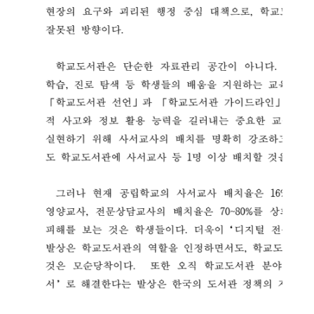
소
개
및
서
평