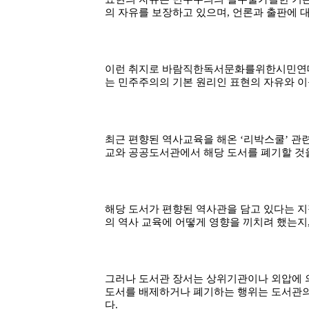
소
개
및
서
평