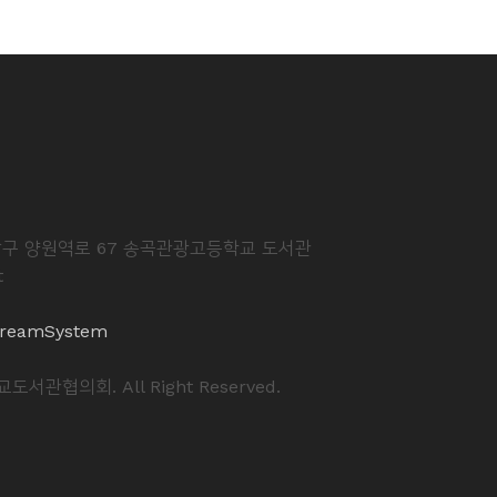
중랑구 양원역로 67 송곡관광고등학교 도서관
t
reamSystem
도서관협의회. All Right Reserved.