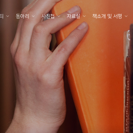
티
동아리
사진첩
자료실
책소개 및 서평