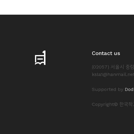
Contact us
(02057) 서울시 
ksla1@hanmail.ne
Supported by
Dod
Copyright© 한국학교