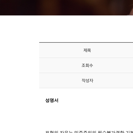
니
티
동
아
리
제목
사
조회수
진
첩
작성자
자
료
실
책