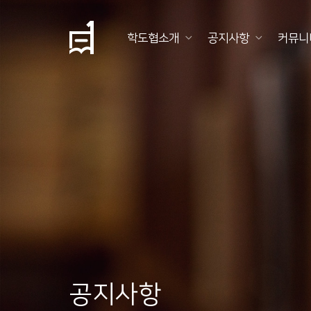
학도협소개
공지사항
커뮤니
학
도
협
소
개
공
지
사
항
공지사항
커
뮤