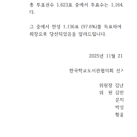
소
개
및
서
평