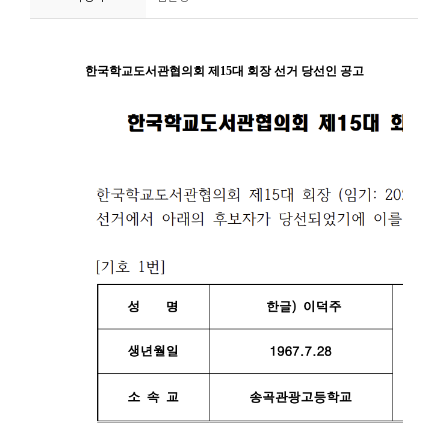
니
티
동
아
리
사
진
첩
자
료
실
책