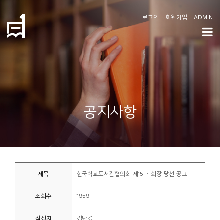
로그인
회원가입
ADMIN
학
도
협
소
공지사항
개
공
지
사
제목
한국학교도서관협의회 제15대 회장 당선 공고
항
조회수
1959
커
뮤
작성자
김난경