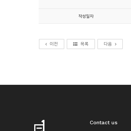
소
개
작성일자
및
서
평
이전
목록
다음
Contact us