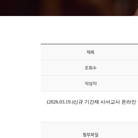
니
티
동
아
리
제목
사
조회수
진
첩
작성자
자
료
실
책
첨부파일