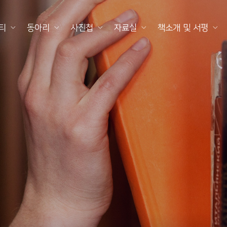
티
동아리
사진첩
자료실
책소개 및 서평