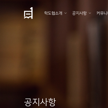
학도협소개
공지사항
커뮤니
학
도
협
소
개
공
지
사
항
공지사항
커
뮤