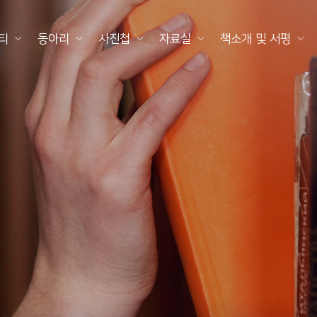
티
동아리
사진첩
자료실
책소개 및 서평