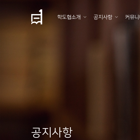
학도협소개
공지사항
커뮤니
학
도
협
소
개
공
지
사
항
공지사항
커
뮤