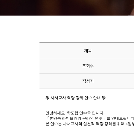
니
티
동
아
리
제목
사
조회수
진
첩
작성자
자
료
실
책