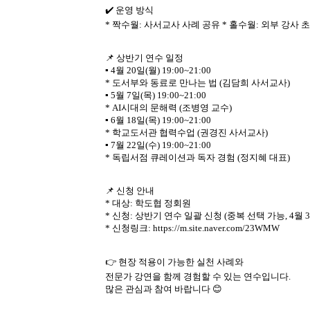
소
개
및
서
평