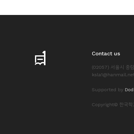
Contact us
(02057) 서울시 
ksla1@hanmail.ne
Supported by
Dod
Copyright© 한국학교