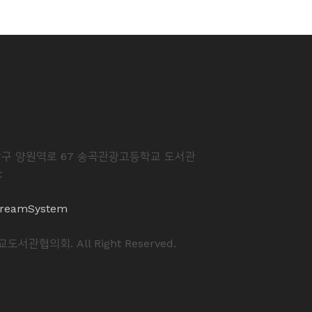
중랑구 양원역로 67 송곡관광고등학교 도서관
t
reamSystem
도서관협의회. All Right Reserved.