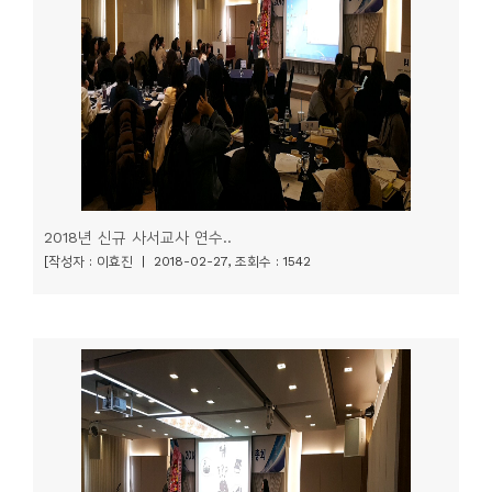
니
티
동
아
리
사
2018년 신규 사서교사 연수..
진
[작성자 : 이효진 | 2018-02-27, 조회수 : 1542
첩
자
료
실
책