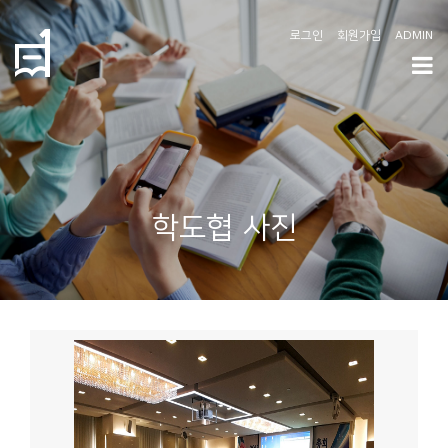
로그인
회원가입
ADMIN
학
도
협
소
학도협 사진
개
공
지
사
항
커
뮤