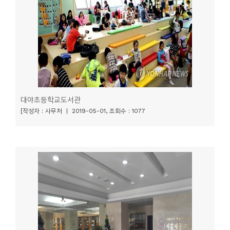
소
개
및
서
평
대야초등학교도서관
[작성자 : 사무처 | 2019-05-01, 조회수 : 1077