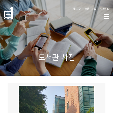
로그인
회원가입
ADMIN
학
도
협
소
도서관 사진
개
공
지
사
항
커
뮤