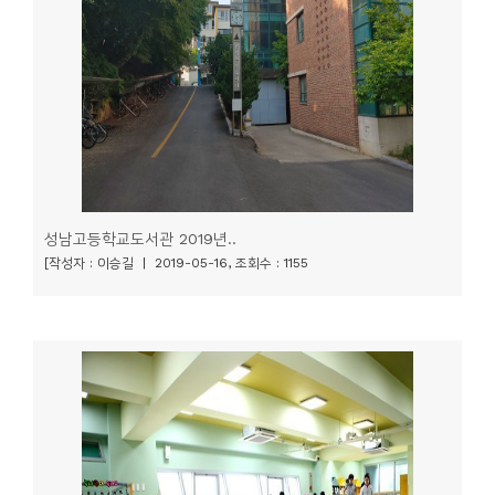
니
티
동
아
리
사
성남고등학교도서관 2019년..
진
[작성자 : 이승길 | 2019-05-16, 조회수 : 1155
첩
자
료
실
책