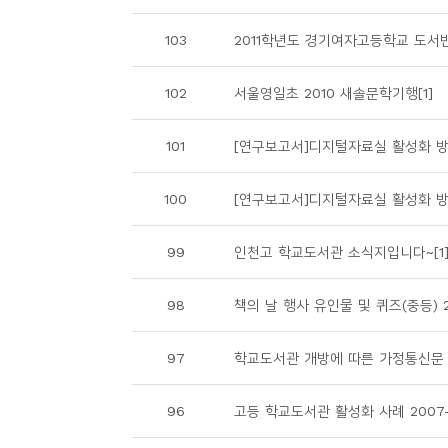
소
개
103
2011학년도 경기여자고등학교 도서반 
및
서
102
서울영일초 2010 새솔문학기행[1]
평
101
[연구보고서]디지털자료실 활성화 방안
100
[연구보고서]디지털자료실 활성화 방안(
99
인천고 학교도서관 소식지입니다~[1
98
책의 날 행사 유인물 및 퀴즈(중등) 200
97
학교도서관 개방에 따른 가정통신문 20
96
고등 학교도서관 활성화 사례 2007-