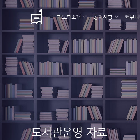
학도협소개
공지사항
커뮤니
학
도
협
소
개
공
지
사
항
도서관운영 자료
커
뮤