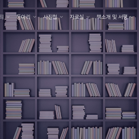
티
동아리
사진첩
자료실
책소개 및 서평