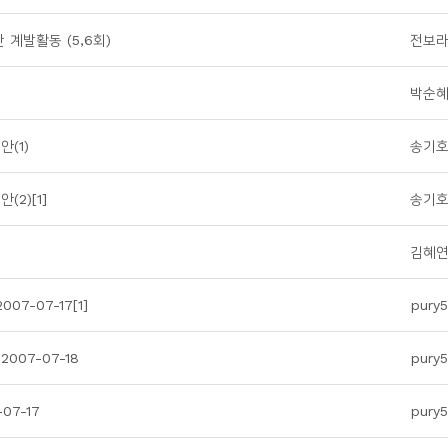
계발활동 (5,6회)
전보
박순
(1)
송기
2)[1]
송기
]
김혜
7-07-17[1]
pury5
07-07-18
pury5
07-17
pury5