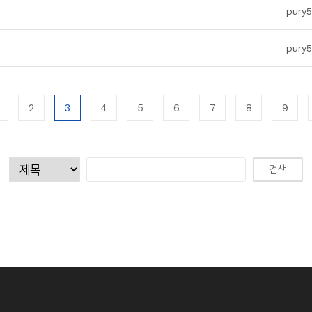
pury5
pury5
2
3
4
5
6
7
8
9