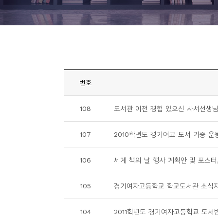
니
티
동
아
리
번호
사
108
도서관 이전 경험 있으신 사서선생
진
첩
107
2010학년도 경기여고 도서 기증 운
자
106
세계 책의 날 행사 계획안 및 포스터
료
실
105
경기여자고등학교 학교도서관 소식
책
104
2011학년도 경기여자고등학교 도서