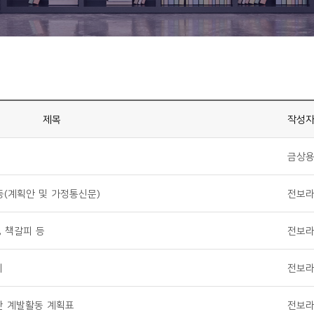
제목
작성
님
금상
동(계획안 및 가정통신문)
전보
, 책갈피 등
전보
지
전보
반 계발활동 계획표
전보