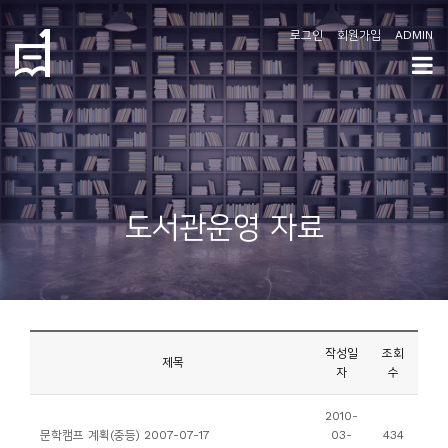
로그인
회원가입
ADMIN
학
도
협
소
도서관운영 자료
개
공
지
사
작성일
조회
항
제목
자
수
커
2010-
문학캠프 계획(중등) 2007-07-17
03-
434
뮤