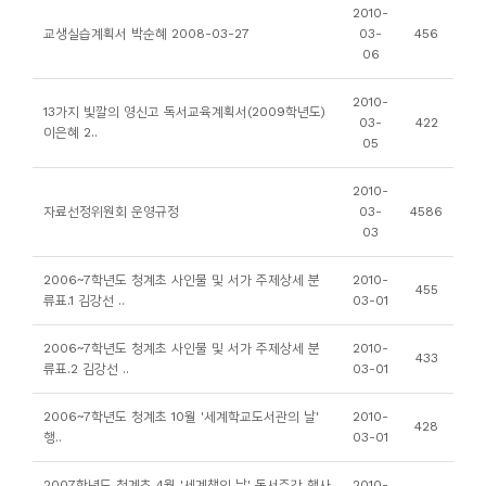
소
2010-
교생실습계획서 박순혜 2008-03-27
03-
456
개
06
및
서
2010-
13가지 빛깔의 영신고 독서교육계획서(2009학년도)
03-
422
평
이은혜 2..
05
2010-
자료선정위원회 운영규정
03-
4586
03
2006~7학년도 청계초 사인물 및 서가 주제상세 분
2010-
455
류표.1 김강선 ..
03-01
2006~7학년도 청계초 사인물 및 서가 주제상세 분
2010-
433
류표.2 김강선 ..
03-01
2006~7학년도 청계초 10월 '세계학교도서관의 날'
2010-
428
행..
03-01
2007학년도 청계초 4월 '세계책의 날' 독서주간 행사
2010-