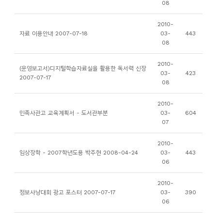
08
니
티
2010-
자료 이용안내 2007-07-18
03-
443
08
동
아
2010-
(운영보고서)디지털학습자료실을 활용한 독서력 신장
03-
423
리
2007-07-17
08
사
2010-
민족사관고 교육계획서 - 도서관부분
03-
604
진
07
첩
2010-
임상장학 - 2007학년도용 박주현 2008-04-24
03-
443
자
06
료
실
2010-
정보사냥대회 광고 포스터 2007-07-17
03-
390
06
책