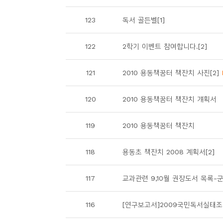
소
개
123
독서 골든벨[1]
및
서
122
2학기 이벤트 참여합니다.[2]
평
121
2010 용동책꿈터 책잔치 사진[2]
120
2010 용동책꿈터 책잔치 걔획서
119
2010 용동책꿈터 책잔치
118
용동초 책잔치 2008 계획서[2]
117
교과관련 9,10월 권장도서 목록-
116
[연구보고서]2009국민독서실태조사