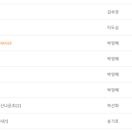
김숙영
이도심
IMAGE
박영혜
박영혜
박영혜
박영혜
군산나운초[2]
하선화
[1]
송기호