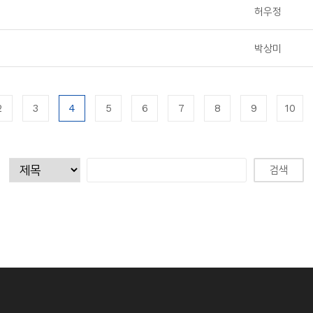
허우정
박상미
2
3
4
5
6
7
8
9
10