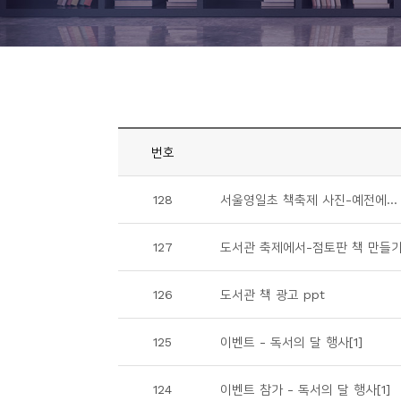
니
티
동
아
리
번호
사
128
서울영일초 책축제 사진-예전에..
진
첩
127
도서관 축제에서-점토판 책 만들기
자
126
도서관 책 광고 ppt
료
실
125
이벤트 - 독서의 달 행사[1]
책
124
이벤트 참가 - 독서의 달 행사[1]