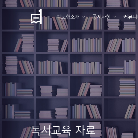
학도협소개
공지사항
커뮤니
학
도
협
소
개
공
지
사
항
독서교육 자료
커
뮤