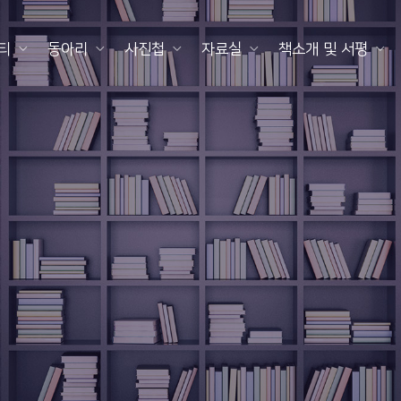
티
동아리
사진첩
자료실
책소개 및 서평