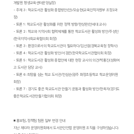
개발원 평생교육센터운영실장
)
-
주제
3 :
학교도서관 활성화 종합방안
(
안
)/
오승현
(
교육인적자원부 조정
2
과
장
)
-
토론
1 :
학교도서관 활성화를 위한 정책 방향
/
한상완
(
연세대 교수
)
-
토론
2 :
학교와 지역사회 협력체계를 통한 학교도서관 활성화 방안
/
주성민
(
한국지역사회교육협의회 회장
)
-
토론
3 :
환경으로서의 학교도서관이 필요하다
/
김선굉
(
경북교육청 장학사
)
-
토론
4 :
학교도서관 활성화 방안
/
서경은
(
한국학교도서관협의회 회장
)
-
토론
5 :
학교도서관 활성화 종합안에 대한 현장 교사의 의견
/
박홍진
(
성화여
고 도서관 담당 교사
)
-
토론
6 :
희망을 심는 학교 도서관
/
전삼순
(
광주 화정초등학교 학교운영위원
회장
)
-
토론
7 :
경기도 좋은 학교도서관 만들기 운동과 활성화 방안
/
한옥자
(
경기도
좋은학교도서관만들기협의회 회장
)
■
홍보팀
,
정책팀 팀원 일부 변경 안내
지난 제
13
차 운영위원회에서 도서관인연합 운영위원 조직을 구성하였습니다
.