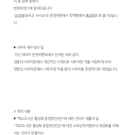
이 중 일부 팀원이
변경되었기에 알려드립니다
.
­
이성애
(
송곡고 사서교사
)
운영위원께서 정책팀에서
홍보팀
으로 옮기셨습니
다
.
■
사무국 재구성의 일
­
지난 제
13
차 운영위원회에서 논의된 바와 같이
성종대 사무처장께서 개인적인 사정으로 사무처장 직을 이임하게 되어
정원임 사무차장께서 사무국장 직을 맡아 사무국을 운영하기로 하였습니다
.
3.
회의 내용
■
"
학교도서관 활성화 종합방안
(
안
)"
에 대한 건의서 제출의 일
­ "
학교도서관 활성화 종합방안
(
안
)"
에 대한 교육인적자원부의 재검토를 위해
서는 건의서 만들어서