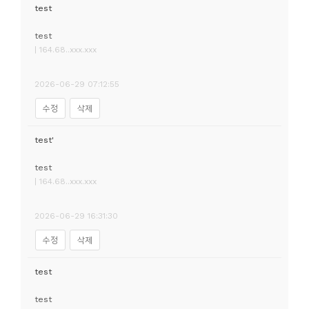
test
test
| 164.68..xxx.xxx
2026-06-29 07:12:55
수정
삭제
test'
test
| 164.68..xxx.xxx
2026-06-29 16:31:30
수정
삭제
test
test