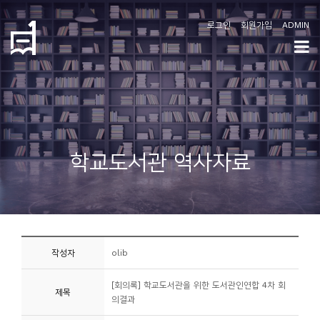
로그인
회원가입
ADMIN
학
도
협
소
학교도서관 역사자료
개
공
지
사
작성자
olib
항
[회의록] 학교도서관을 위한 도서관인연합 4차 회
제목
커
의결과
뮤