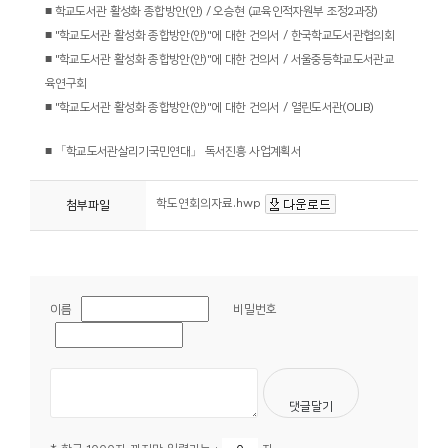
■
학교도서관 활성화 종합방안
(
안
) /
오승현
(
교육인적자원부 조정
2
과장
)
■
"
학교도서관 활성화 종합방안
(
안
)"
에 대한 건의서
/
한국학교도서관협의회
■
"
학교도서관 활성화 종합방안
(
안
)"
에 대한 건의서
/
서울중등학교도서관교
육연구회
■
"
학교도서관 활성화 종합방안
(
안
)"
에 대한 건의서
/
열린도서관
(OLIB)
■
「
학교도서관살리기국민연대
」
독서진흥 사업계획서
학도연회의자료.hwp
첨부파일
이름
비밀번호