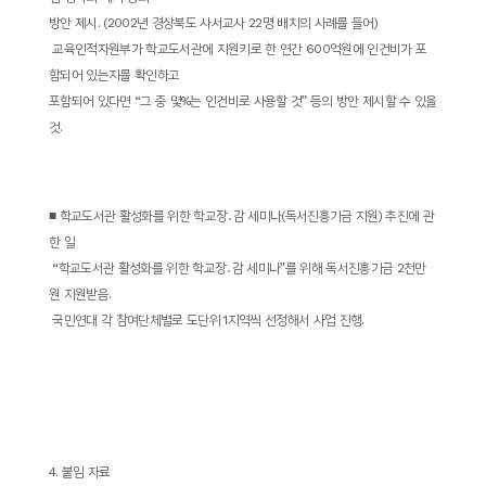
방안 제시
. (2002
년 경상북도 사서교사
22
명 배치의 사례를 들어
)
­
교육인적자원부가 학교도서관에 지원키로 한 연간
600
억원에 인건비가 포
함되어 있는지를 확인하고
포함되어 있다면
“
그 중 몇
%
는 인건비로 사용할 것
”
등의 방안 제시할 수 있을
것
.
■
학교도서관 활성화를 위한 학교장
․
감 세미나
(
독서진흥기금 지원
)
추진에 관
한 일
­ “
학교도서관 활성화를 위한 학교장
․
감 세미나
”
를 위해 독서진흥기금
2
천만
원 지원받음
.
­
국민연대 각 참여단체별로 도단위
1
지역씩 선정해서 사업 진행
.
4.
붙임 자료