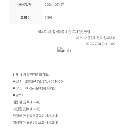
작성일자
2024-07-27
니
티
조회수
2196
동
학교도서관활성화를 위한 도서관인연합
아
제
14
차 운영위원회 결과보고
2002. 7. 31 (
수
) 14:00
리
사
진
1.
제
14
차 운영위원회 개요
첩
■
일 시
: 2002
년
7
월
31
일
(
수
) 14:00
■
장 소
:
한국도서관협회 회의실
자
■
참석자
료
김용철
(
공주대 교수
)
실
서진원
(
전북대 교수
)
양인화
(
부천북초등학교 사서교사
)
책
이병기
(
서울경영정보고 사서교사
)