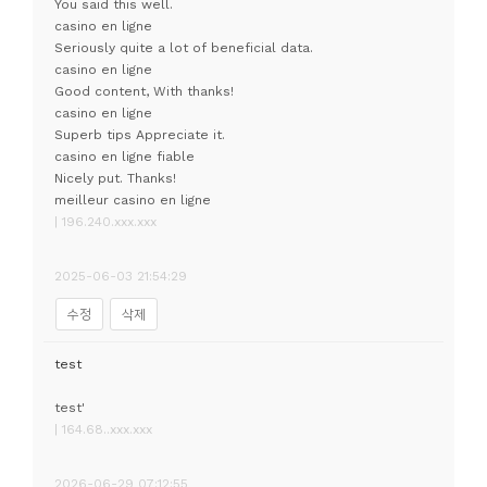
You said this well.
casino en ligne
Seriously quite a lot of beneficial data.
casino en ligne
Good content, With thanks!
casino en ligne
Superb tips Appreciate it.
casino en ligne fiable
Nicely put. Thanks!
meilleur casino en ligne
| 196.240.xxx.xxx
2025-06-03 21:54:29
수정
삭제
test
test'
| 164.68..xxx.xxx
2026-06-29 07:12:55