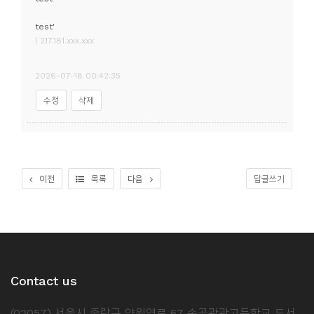
test'
| 217.181.xxx.xxx
2026-07-18 00:42:35
수정
삭제
이전
목록
다음
답글쓰기
Contact us
(02057) 서울시 중랑구 양원역로 67 송곡관광고등학교 도서