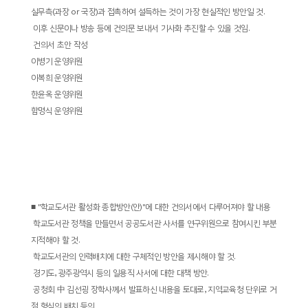
실무측
(
과장
or
국장
)
과 접촉하여 설득하는 것이 가장 현실적인 방안일 것
.
­
이후 신문이나 방송 등에 건의문 보내서 기사화 추진할 수 있을 것임
.
­
건의서 초안 작성
이병기 운영위원
이복희 운영위원
한윤옥 운영위원
함명식 운영위원
■
"
학교도서관 활성화 종합방안
(
안
)"
에 대한 건의서에서 다루어져야 할 내용
­
학교도서관 정책을 만들면서 공공도서관 사서를 연구위원으로 참여시킨 부분
지적해야 할 것
.
­
학교도서관의 인력배치에 대한 구체적인 방안을 제시해야 할 것
.
­
경기도
,
광주광역시 등의 일용직 사서에 대한 대책 방안
.
­
공청회
中
김선굉 장학사께서 발표하신 내용을 토대로
,
지역교육청 단위로 거
점 형식의 배치 등의