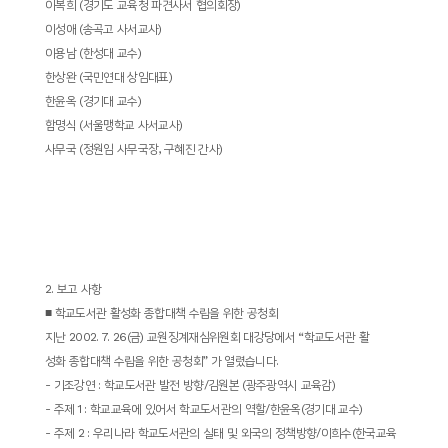
이복희
(
경기도 교육청 파견사서 협의회장
)
소
이성애
(
송곡고 사서교사
)
개
이용남
(
한성대 교수
)
및
한상완
(
국민연대 상임대표
)
서
한윤옥
(
경기대 교수
)
평
함명식
(
서울맹학교 사서교사
)
사무국
(
정원임 사무국장
,
구혜진 간사
)
2.
보고 사항
■
학교도서관 활성화 종합대책 수립을 위한 공청회
지난
2002. 7. 26(
금
)
교원징계재심위원회 대강당에서
“
학교도서관 활
성화 종합대책 수립을 위한 공청회
”
가 열렸습니다
.
-
기조강연
:
학교도서관 발전 방향
/
김원본
(
광주광역시 교육감
)
-
주제
1 :
학교교육에 있어서 학교도서관의 역할
/
한윤옥
(
경기대 교수
)
-
주제
2 :
우리나라 학교도서관의 실태 및 외국의 정책방향
/
이희수
(
한국교육