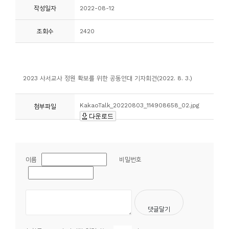
작성일자
2022-08-12
니
티
조회수
2420
동
아
2023 사서교사 정원 확보를 위한 공동연대 기자회견(2022. 8. 3.)
리
KakaoTalk_20220803_114908658_02.jpg
첨부파일
사
진
첩
이름
비밀번호
자
료
실
책