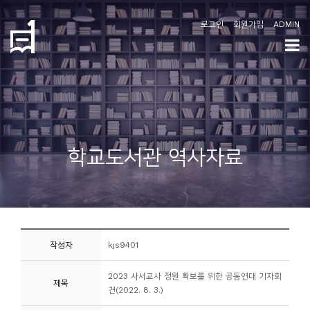
로그인
회원가입
ADMIN
학
도
협
소
학교도서관 역사자료
개
공
지
사
작성자
kjs9401
항
2023 사서교사 정원 확보를 위한 공동연대 기자회
제목
커
견(2022. 8. 3.)
뮤