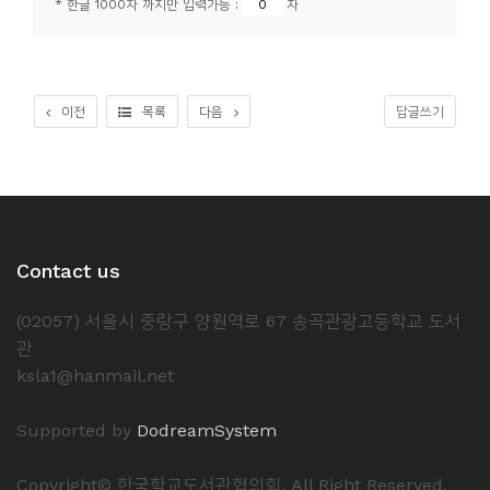
* 한글 1000자 까지만 입력가능 :
자
소
개
및
서
이전
목록
다음
답글쓰기
평
Contact us
(02057) 서울시 중랑구 양원역로 67 송곡관광고등학교 도서
관
ksla1@hanmail.net
Supported by
DodreamSystem
Copyright© 한국학교도서관협의회. All Right Reserved.