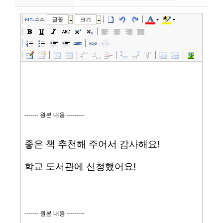
니
소스
글꼴
크기
티
동
아
리
사
진
첩
자
료
실
책