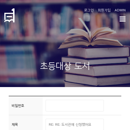
로그인
회원가입
ADMIN
학
도
협
소
초등대상 도서
개
공
지
사
항
비밀번호
커
제목
뮤