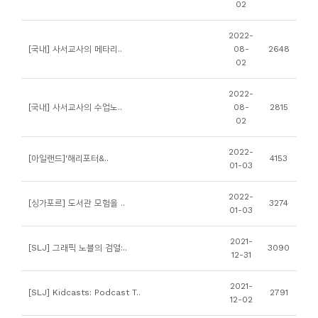
02
니
티
2022-
[국내] 사서교사의 메타리..
08-
2648
02
동
아
2022-
[국내] 사서교사의 수업노..
08-
2815
리
02
사
2022-
[아일랜드]'해리포터&..
4153
01-03
진
첩
2022-
[싱가포르] 도서관 모험을 ..
3274
01-03
자
2021-
료
[SLJ] 그래픽 노블의 검열:..
3090
12-31
실
2021-
[SLJ] Kidcasts: Podcast T..
2791
12-02
책