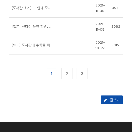
소
2021-
[도서관 소개] 그 안에 모..
3516
개
11-30
및
2021-
[일본] 센다이 육영 학원, ..
3092
서
11-08
평
2021-
[SLJ] 도서관에 수학을 위..
3115
10-27
1
2
3
글쓰기