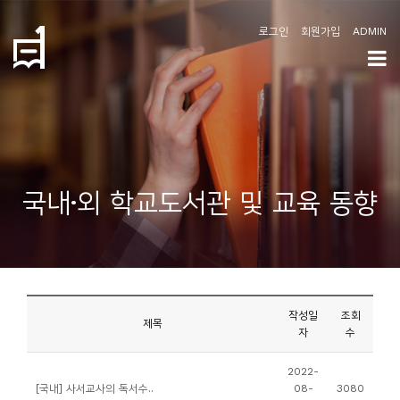
로그인
회원가입
ADMIN
학
도
협
소
국내·외 학교도서관 및 교육 동향
개
공
지
사
작성일
조회
항
제목
자
수
커
2022-
[국내] 사서교사의 독서수..
08-
3080
뮤