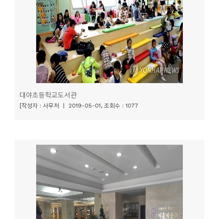
소
개
및
서
평
대야초등학교도서관
[작성자 : 사무처 | 2019-05-01, 조회수 : 1077