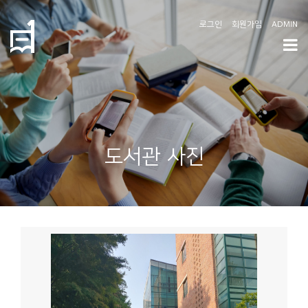
로그인
회원가입
ADMIN
학
도
협
소
도서관 사진
개
공
지
사
항
커
뮤