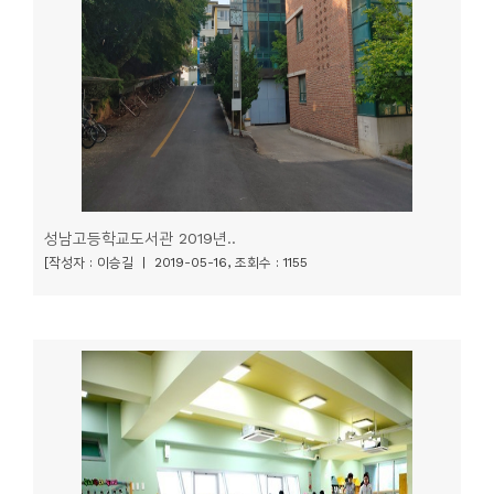
니
티
동
아
리
사
성남고등학교도서관 2019년..
진
[작성자 : 이승길 | 2019-05-16, 조회수 : 1155
첩
자
료
실
책