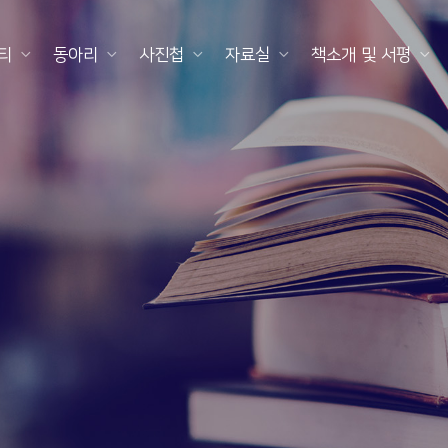
티
동아리
사진첩
자료실
책소개 및 서평