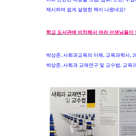
소
개
및
서
평