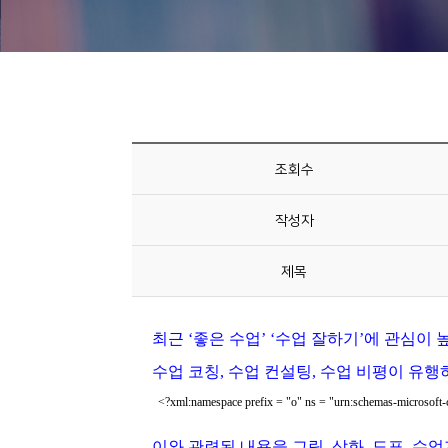
니
티
동
아
리
조회수
사
작성자
진
첩
제목
자
료
실
책