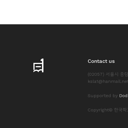
Contact us
(02057) 서울시 
ksla1@hanmail.ne
Supported by
Dod
Copyright© 한국학교