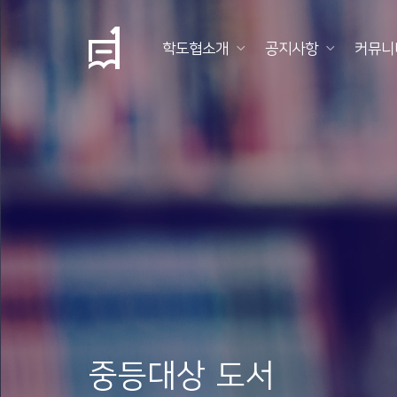
학도협소개
공지사항
커뮤니
학
도
협
소
개
공
지
사
항
중등대상 도서
커
뮤