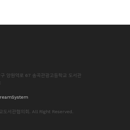
중랑구 양원역로 67 송곡관광고등학교 도서관
t
reamSystem
도서관협의회. All Right Reserved.