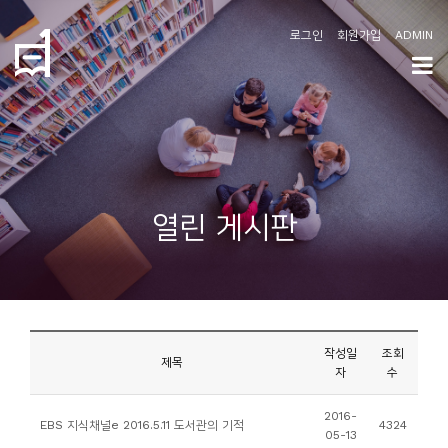
로그인
회원가입
ADMIN
학
도
협
소
열린 게시판
개
공
지
사
작성일
조회
항
제목
자
수
커
2016-
EBS 지식채널e 2016.5.11 도서관의 기적
4324
05-13
뮤