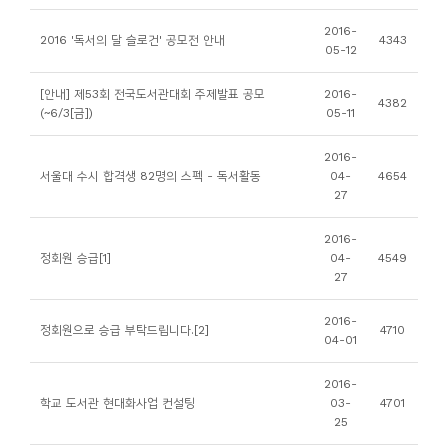
니
2016-
2016 '독서의 달 슬로건' 공모전 안내
4343
티
05-12
[안내] 제53회 전국도서관대회 주제발표 공모
2016-
동
4382
(~6/3[금])
05-11
아
리
2016-
서울대 수시 합격생 82명의 스펙 - 독서활동
04-
4654
27
사
진
2016-
정회원 승급[1]
04-
4549
첩
27
자
2016-
정회원으로 승급 부탁드립니다.[2]
4710
04-01
료
실
2016-
학교 도서관 현대화사업 컨설팅
03-
4701
25
책