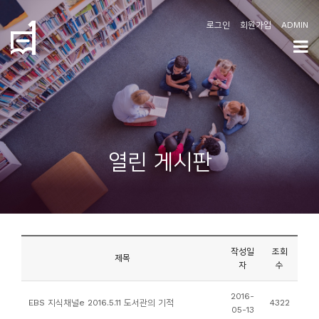
로그인
회원가입
ADMIN
학
도
협
소
열린 게시판
개
공
지
사
작성일
조회
항
제목
자
수
커
2016-
EBS 지식채널e 2016.5.11 도서관의 기적
4322
05-13
뮤