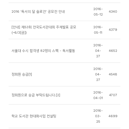
니
2016-
2016 '독서의 달 슬로건' 공모전 안내
4340
티
05-12
[안내] 제53회 전국도서관대회 주제발표 공모
2016-
동
4379
(~6/3[금])
05-11
아
리
2016-
서울대 수시 합격생 82명의 스펙 - 독서활동
04-
4652
27
사
진
2016-
정회원 승급[1]
04-
4548
첩
27
자
2016-
정회원으로 승급 부탁드립니다.[2]
4707
04-01
료
실
2016-
학교 도서관 현대화사업 컨설팅
03-
4699
25
책