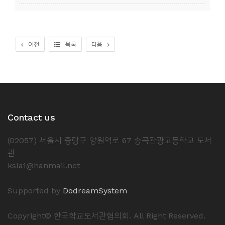
소
개
및
이전
목록
다음
서
평
Contact us
(02057) 서울시 중랑구 양원역로 67 송곡관광고등학교 도서
관
ksla1@hanmail.net
Supported by
DodreamSystem
Copyright© 한국학교도서관협의회. All Right Reserved.