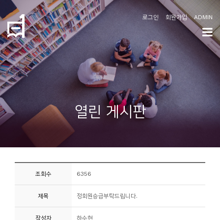
로그인
회원가입
ADMIN
학
도
협
소
열린 게시판
개
공
지
사
조회수
6356
항
제목
정회원승급부탁드립니다.
커
뮤
작성자
하수현