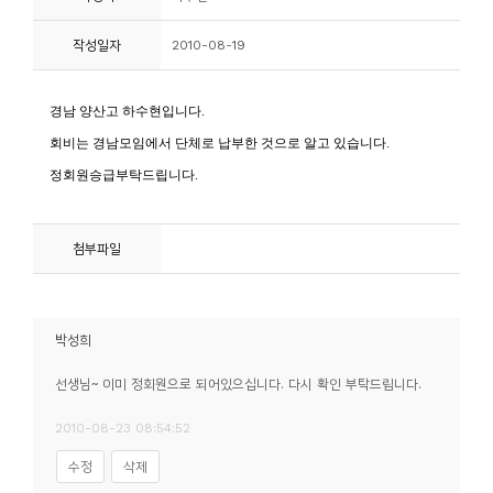
니
작성일자
2010-08-19
티
동
아
리
사
첨부파일
진
첩
박성희
자
료
선생님~ 이미 정회원으로 되어있으십니다. 다시 확인 부탁드립니다.
실
2010-08-23 08:54:52
수정
삭제
책