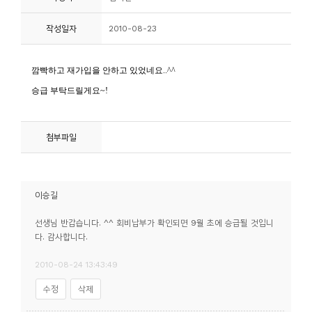
니
작성일자
2010-08-23
티
동
아
리
첨부파일
사
진
첩
이승길
자
선생님 반갑습니다. ^^ 회비납부가 확인되면 9월 초에 승급될 것입니
다. 감사합니다.
료
실
2010-08-24 13:43:49
수정
삭제
책