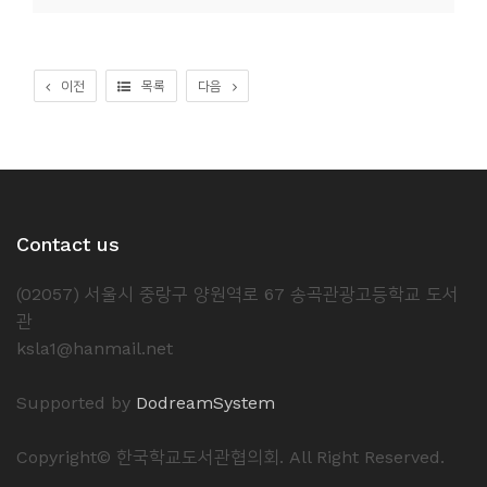
소
개
및
이전
목록
다음
서
평
Contact us
(02057) 서울시 중랑구 양원역로 67 송곡관광고등학교 도서
관
ksla1@hanmail.net
Supported by
DodreamSystem
Copyright© 한국학교도서관협의회. All Right Reserved.