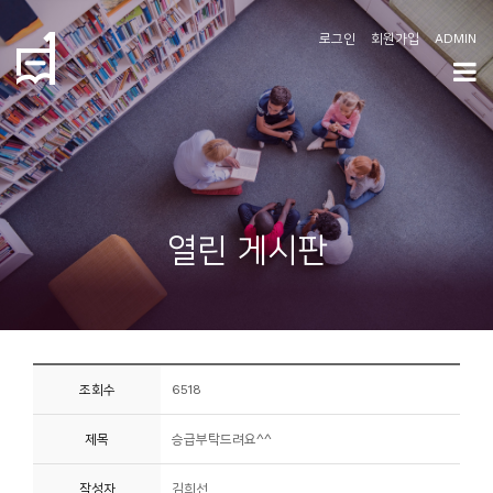
로그인
회원가입
ADMIN
학
도
협
소
열린 게시판
개
공
지
사
조회수
6518
항
제목
승급부탁드려요^^
커
뮤
작성자
김희선