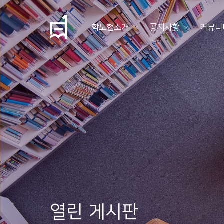
학도협소개
공지사항
커뮤니
학
도
협
소
개
공
지
사
항
열린 게시판
커
뮤