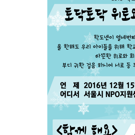
소
개
및
서
평