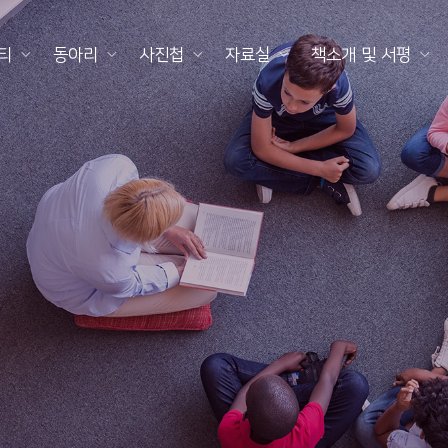
티
동아리
사진첩
자료실
책소개 및 서평