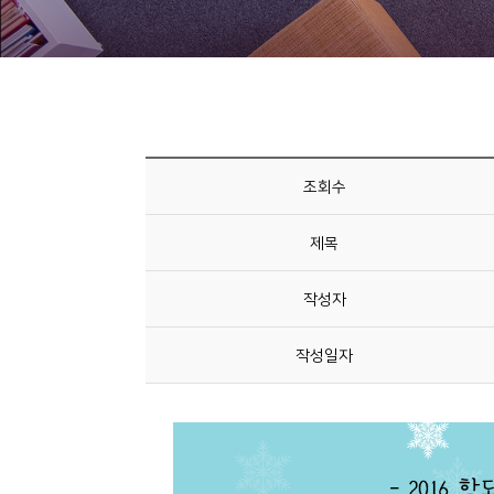
니
티
동
아
리
조회수
사
제목
진
첩
작성자
자
작성일자
료
실
책