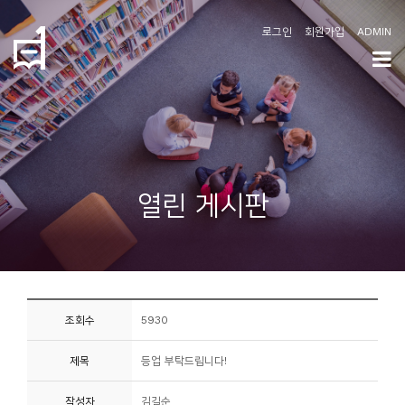
로그인
회원가입
ADMIN
학
도
협
소
열린 게시판
개
공
지
사
조회수
5930
항
제목
등업 부탁드립니다!
커
뮤
작성자
김길순