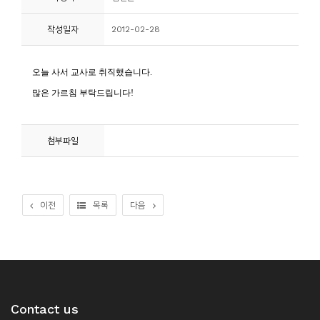
니
작성일자
2012-02-28
티
동
아
리
첨부파일
사
진
첩
이전
목록
다음
자
료
실
책
Contact us