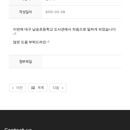
니
작성일자
2012-03-29
티
동
아
리
사
첨부파일
진
첩
이전
목록
다음
자
료
실
책
Contact us