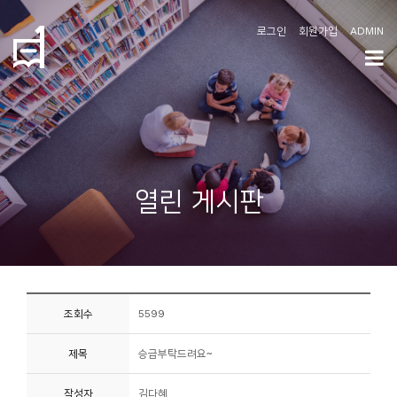
로그인
회원가입
ADMIN
학
도
협
소
열린 게시판
개
공
지
사
조회수
5599
항
제목
승급부탁드려요~
커
뮤
작성자
김다혜