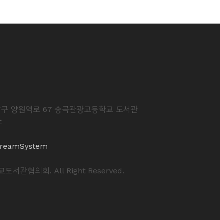
중랑구 양원역로 67 송곡관광고등학교 도서관
t
reamSystem
도서관협의회. All Right Reserved.