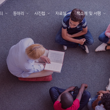
티
동아리
사진첩
자료실
책소개 및 서평