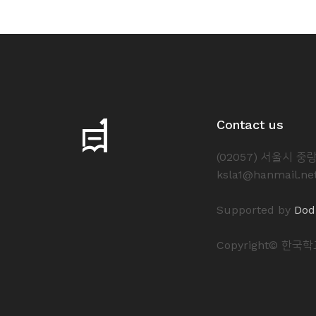
Contact us
(02057) 서울시 
ksla1@hanmail.ne
Supported by
Dod
Copyright© 한국학교