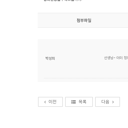
소
개
및
첨부파일
서
평
선생님~ 이미 정
박성희
이전
목록
다음