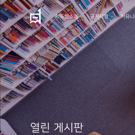
학도협소개
공지사항
커뮤니
학
도
협
소
개
공
지
사
항
열린 게시판
커
뮤