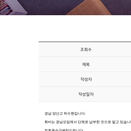
니
티
동
아
리
조회수
사
제목
진
첩
작성자
자
작성일자
료
실
책