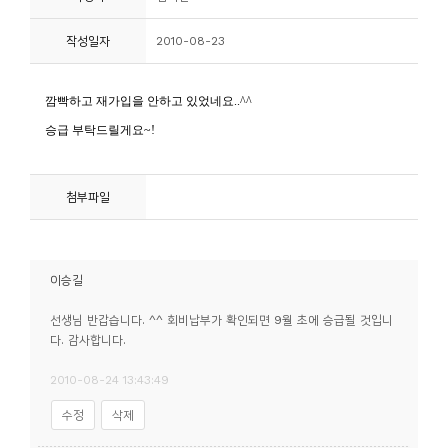
니
작성일자
2010-08-23
티
동
아
리
첨부파일
사
진
첩
이승길
자
선생님 반갑습니다. ^^ 회비납부가 확인되면 9월 초에 승급될 것입니
다. 감사합니다.
료
실
2010-08-24 13:43:49
수정
삭제
책