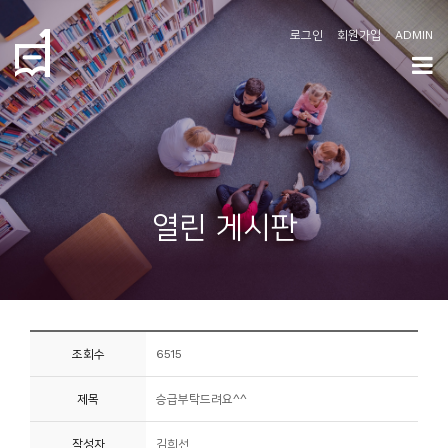
로그인
회원가입
ADMIN
학
도
협
소
열린 게시판
개
공
지
사
조회수
6515
항
제목
승급부탁드려요^^
커
뮤
작성자
김희선