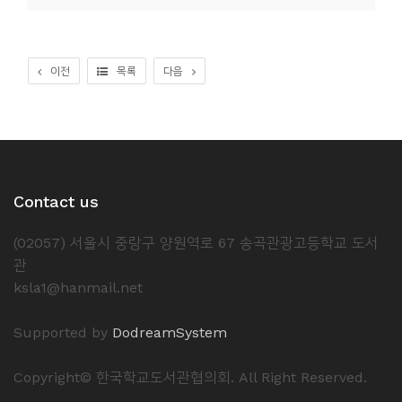
소
개
및
이전
목록
다음
서
평
Contact us
(02057) 서울시 중랑구 양원역로 67 송곡관광고등학교 도서
관
ksla1@hanmail.net
Supported by
DodreamSystem
Copyright© 한국학교도서관협의회. All Right Reserved.