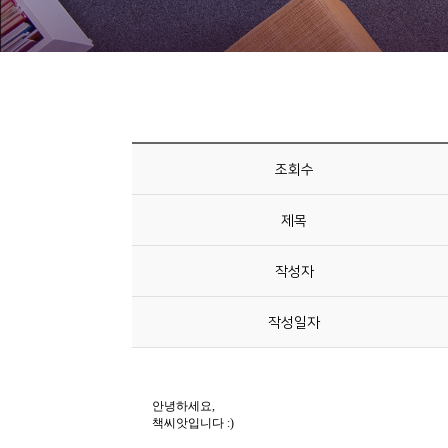
니
티
동
아
리
조회수
사
제목
진
첩
작성자
자
작성일자
료
실
책