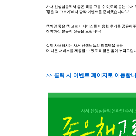
소
개
및
서
평