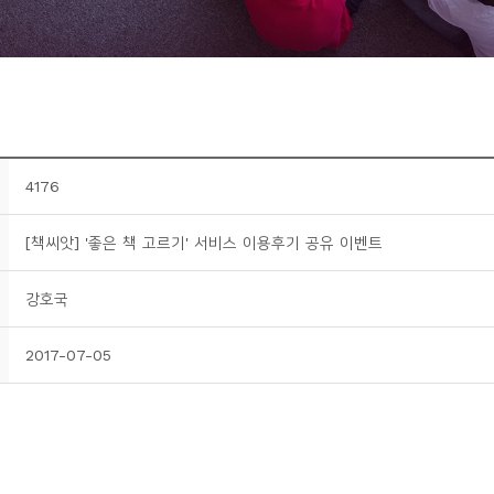
4176
[책씨앗] '좋은 책 고르기' 서비스 이용후기 공유 이벤트
강호국
2017-07-05