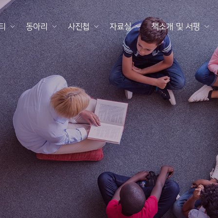
티
동아리
사진첩
자료실
책소개 및 서평