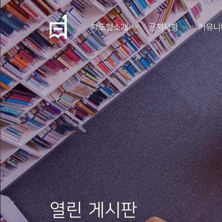
학도협소개
공지사항
커뮤니
학
도
협
소
개
공
지
사
항
열린 게시판
커
뮤