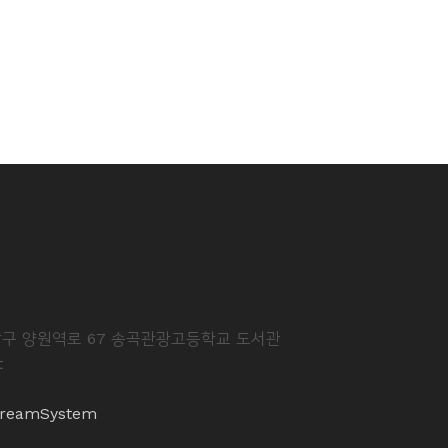
중랑구 양원역로 67 송곡관광고등학교 도서관
t
reamSystem