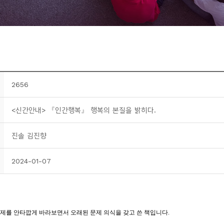
2656
<신간안내> 『인간행복』 행복의 본질을 밝히다.
진솔 김진향
2024-01-07