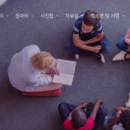
티
동아리
사진첩
자료실
책소개 및 서평