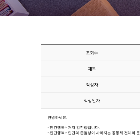
니
티
동
아
리
조회수
사
제목
진
첩
작성자
자
작성일자
료
실
책