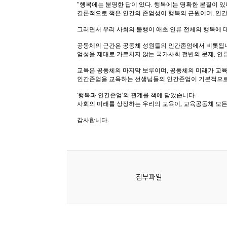
소
개
및
서
평
첨부파일