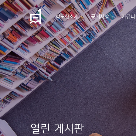
학도협소개
공지사항
커뮤니
학
도
협
소
개
공
지
사
항
열린 게시판
커
뮤