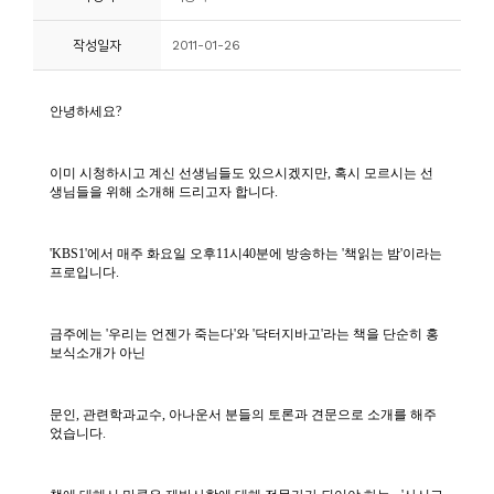
니
작성일자
2011-01-26
티
동
아
리
사
진
첩
자
료
실
책