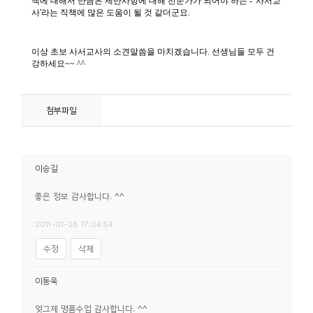
소
개
및
서
평
첨부파일
이승길
좋은 정보 감사합니다. ^^
2011-01-28 17:04:54
수정
삭제
이동욱
엊그제 명품수업 감사합니다. ^^