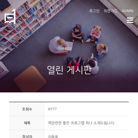
로그인
회원가입
ADMIN
학
도
협
소
열린 게시판
개
공
지
사
조회수
6777
항
제목
책관련한 좋은 프로그램 하나 소개드립니다.
커
뮤
작성자
이동욱