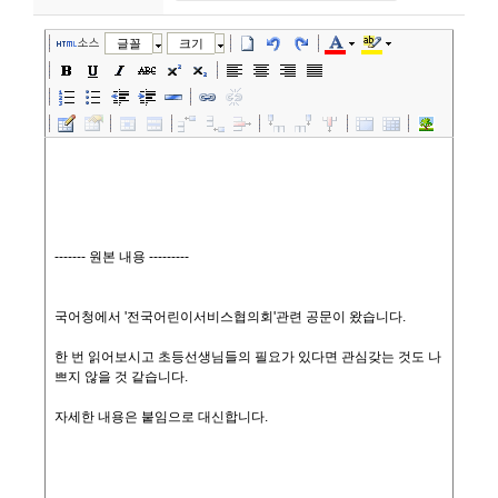
니
소스
글꼴
크기
티
동
아
리
사
진
첩
자
료
실
책