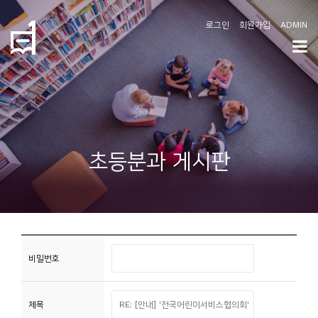
로그인
회원가입
ADMIN
학
도
협
소
초등분과 게시판
개
공
지
사
항
비밀번호
커
제목
뮤