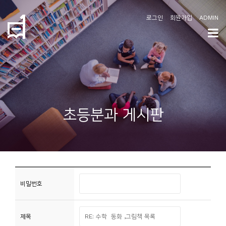
로그인
회원가입
ADMIN
학
도
협
소
초등분과 게시판
개
공
지
사
항
비밀번호
커
제목
뮤