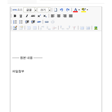
니
소스
글꼴
크기
티
동
아
리
사
진
첩
자
료
실
책