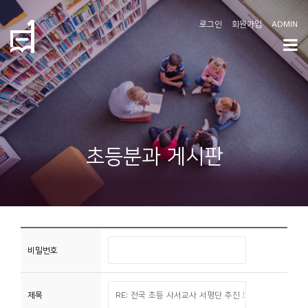
로그인
회원가입
ADMIN
학
도
협
소
초등분과 게시판
개
공
지
사
항
비밀번호
커
제목
뮤