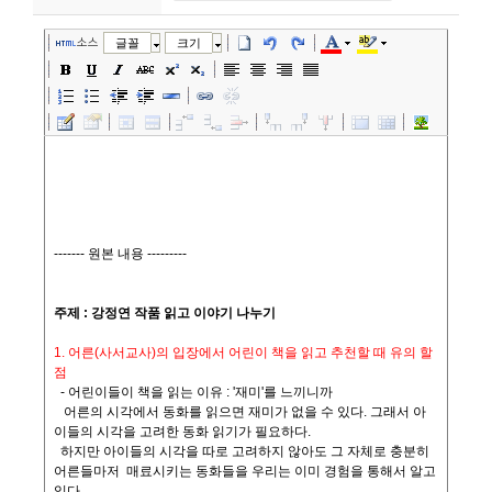
니
소스
글꼴
크기
티
동
아
리
사
진
첩
자
료
실
책