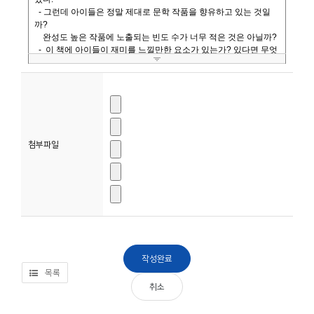
소
개
및
서
평
첨부파일
목록
취소