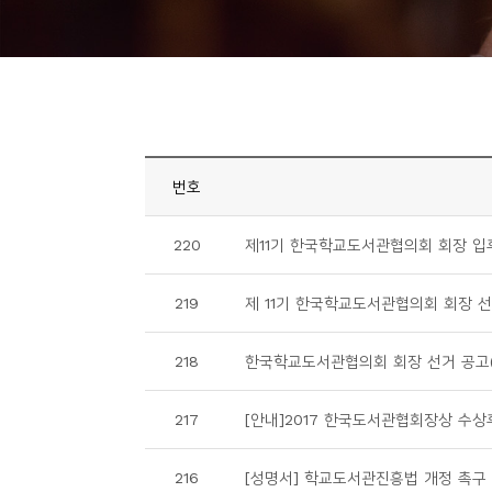
니
티
동
아
리
번호
사
220
제11기 한국학교도서관협의회 회장 입
진
첩
219
제 11기 한국학교도서관협의회 회장 선
자
218
한국학교도서관협의회 회장 선거 공고(
료
실
217
[안내]2017 한국도서관협회장상 수
책
216
[성명서] 학교도서관진흥법 개정 촉구