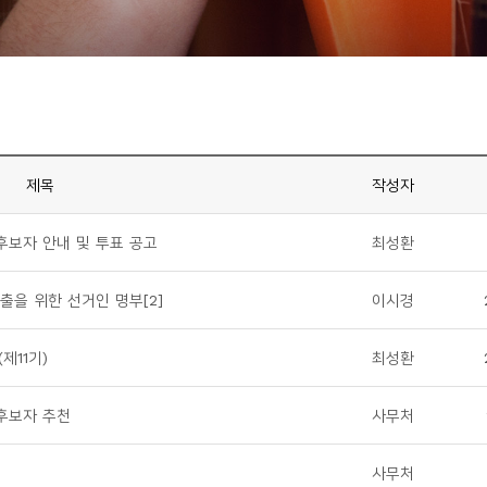
제목
작성자
후보자 안내 및 투표 공고
최성환
출을 위한 선거인 명부[2]
이시경
제11기)
최성환
상후보자 추천
사무처
사무처