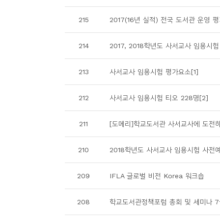
소
개
215
2017(16년 실적) 전국 도서관 운영 
및
서
214
2017, 2018학년도 사서교사 임용시
평
213
사서교사 임용시험 평가요소[1]
212
사서교사 임용시험 티오 228명[2]
211
[도메리]학교도서관 사서교사에 도전하
210
2018학년도 사서교사 임용시험 사전
209
IFLA 글로벌 비전 Korea 워크숍
208
학교도서관정책포럼 총회 및 세미나 7월 