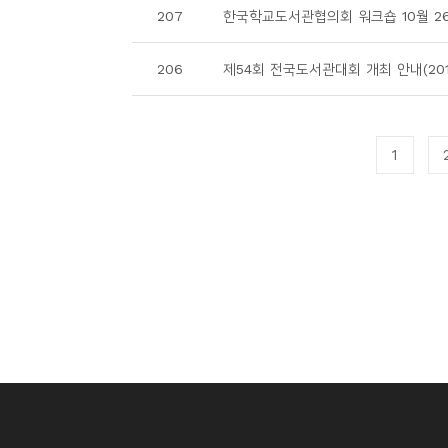
207
한국학교도서관협의회 워크숍 10월 26일(목
206
제54회 전국도서관대회 개최 안내(2017
1