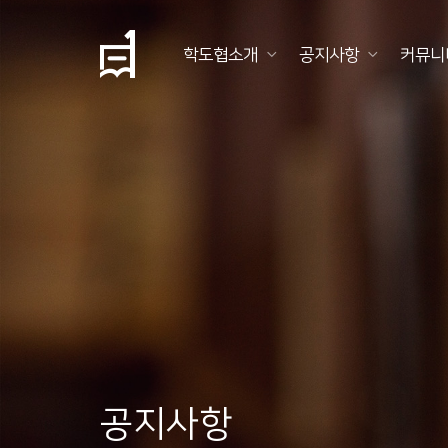
학도협소개
공지사항
커뮤니
학
도
협
소
개
공
지
사
항
공지사항
커
뮤