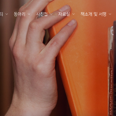
티
동아리
사진첩
자료실
책소개 및 서평