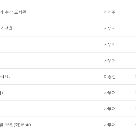
평가 수상 도서관
김영주
험 경쟁율
사무처
사무처
사무처
세요.
이승길
예고
사무처
사무처
25일(화)15:40
사무처